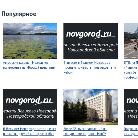
Популярное
Авторские колонки: Идеальное
В августе в Великом Новгороде
ВТБ: на 
воскресенье на «Горской пристани»
пройдут концерты под открытым
«Пушкин 
небом
новая бег
професси
В Великом Новгороде мотоциклист
Более 33 тысяч заявлений на
График в
наехал на другой мотоцикл и сбил
поступление подано в НовГУ
на авгус