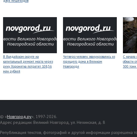
двух пешеходов
В Валдайском округе на
Четверо человек эвакуировались из
С начала
капитальный ремонт моста через
горящего дома в Великом
области о
реку Хоронятка потратят 108,56
Новгороде
300 тонн
млн рублей
© «
Новгород.ру
», 1997-2026.
Адрес редакции: Великий Новгород, ул. Нехинская, д. 8
Републикация текстов, фотографий и другой информации разрешена то