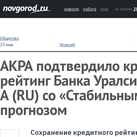
новости
работа
ещё
за окном:
2
Общество
25 мая
Уралсиб
АКРА подтвердило к
рейтинг Банка Уралси
А (RU) со «Стабильны
прогнозом
Сохранение кредитного рейти