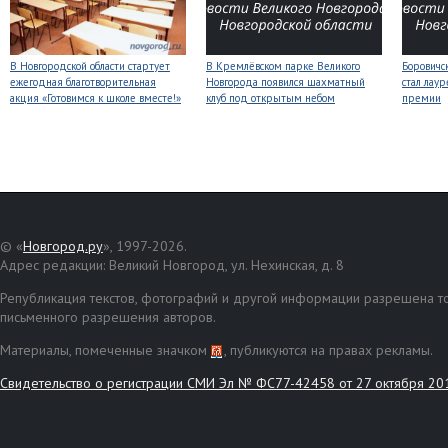
В Новгородской области стартует
В Кремлёвском парке Великого
Боровичс
ежегодная благотворительная
Новгорода появился шахматный
стал лаур
акция «Готовимся к школе вместе!»
клуб под открытым небом
премии
© «
Новгород.ру
», 1997-2026.
Адрес редакции: Великий Новгород, ул. Нехинская, д. 8
Републикация текстов, фотографий и другой информации разрешена то
письменного разрешения авторов.
Материалы, помеченные значком
, публикуются на правах рекламы.
Свидетельство о регистрации СМИ Эл № ФС77-42458 от 27 октября 20