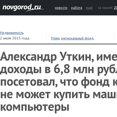
новости
работа
ещё
за окном:
2
Недвижимость
2 июля 2015 года
Уткин
,
региональный фонд
,
капремонт
,
доходы
Александр Уткин, и
доходы в 6,8 млн руб
посетовал, что фонд
не может купить маш
компьютеры