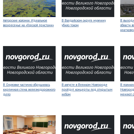
Авторские колонки: Идеальное
В Валдайском округе мужчину
В выходн
воскресенье на «Горской пристани»
убило током
области 
кратков
В Окуловке частично обрушилась
В августе в Великом Новгороде
В поликл
кирпичная стена железнодорожного
пройдут концерты под открытым
Новгород
депо
небом
меняют с