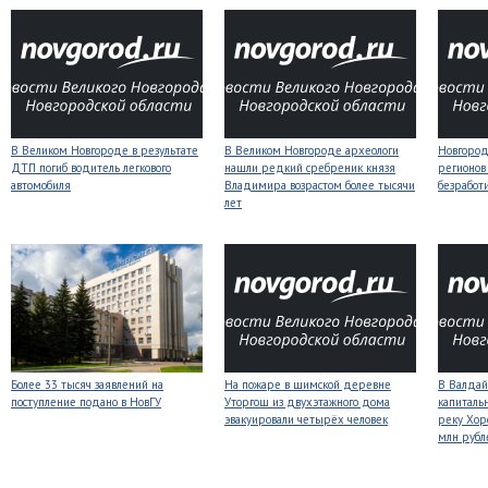
В Великом Новгороде в результате
В Великом Новгороде археологи
Новгородс
ДТП погиб водитель легкового
нашли редкий сребреник князя
регионов
автомобиля
Владимира возрастом более тысячи
безработ
лет
Более 33 тысяч заявлений на
На пожаре в шимской деревне
В Валдай
поступление подано в НовГУ
Уторгош из двухэтажного дома
капиталь
эвакуировали четырёх человек
реку Хор
млн рубл