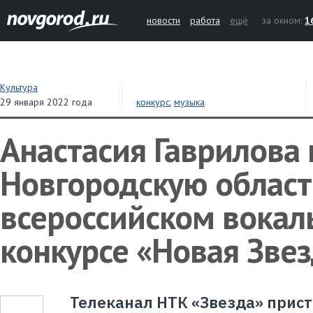
новости
работа
ещё
за окном:
1
Культура
29 января 2022 года
конкурс
,
музыка
Анастасия Гаврилова
Новгородскую област
всероссийском вокал
конкурсе «Новая Зве
Телеканал НТК «Звезда» прис