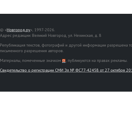
© «
Новгород.ру
», 1997-2026.
Адрес редакции: Великий Новгород, ул. Нехинская, д. 8
Републикация текстов, фотографий и другой информации разрешена то
письменного разрешения авторов.
Материалы, помеченные значком
, публикуются на правах рекламы.
Свидетельство о регистрации СМИ Эл № ФС77-42458 от 27 октября 20