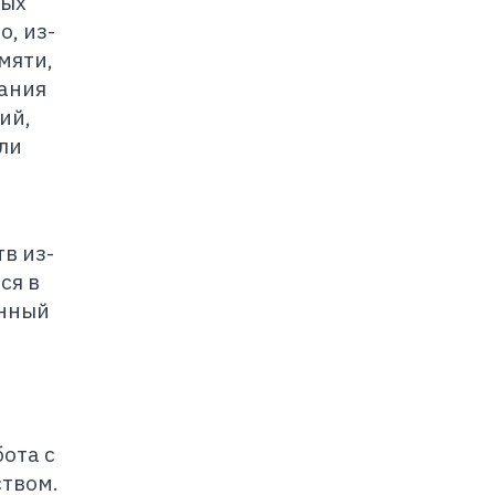
ных
о, из-
мяти,
ания
ий,
ли
в из-
ся в
анный
бота с
твом.