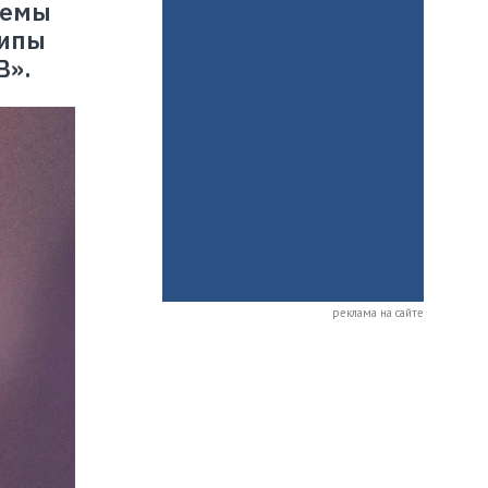
темы
типы
В».
реклама на сайте