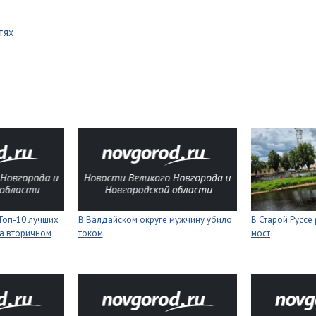
тях
Топ-10 лучших
В Валдайском округе мужчину убило
В Старой Руссе
а вторичном
током
мост