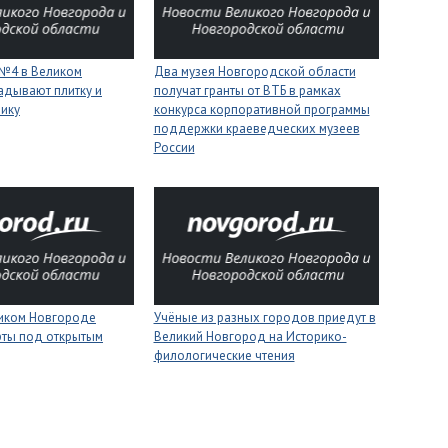
 №4 в Великом
Два музея Новгородской области
адывают плитку и
получат гранты от ВТБ в рамках
нику
конкурса корпоративной программы
поддержки краеведческих музеев
России
ликом Новгороде
Учёные из разных городов приедут в
рты под открытым
Великий Новгород на Историко-
филологические чтения