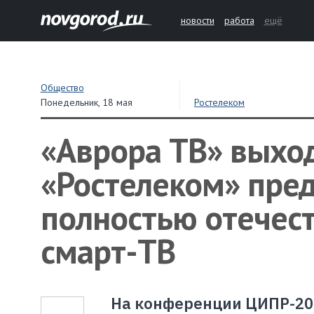
новости
работа
ещё
Общество
Понедельник,
18 мая
Ростелеком
«Аврора ТВ» выход
«Ростелеком» пре
полностью отечес
смарт-ТВ
На конференции ЦИПР-20