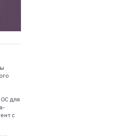
ны
ого
 ОС для
а-
ент с