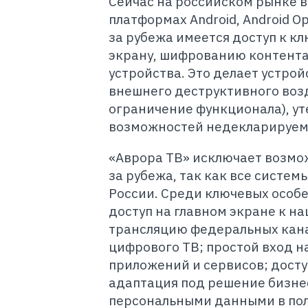
Сейчас на российском рынке 
платформах Android, Android Op
за рубежа имеется доступ к к
экрану, шифрованию контента
устройства. Это делает устрой
внешнего деструктивного воз
ограничение функционала), ут
возможностей недекларируемо
«Аврора ТВ» исключает возмож
за рубежа, так как все систем
России. Среди ключевых особ
доступ на главном экране к н
трансляцию федеральных кана
цифрового ТВ; простой вход н
приложений и сервисов; досту
адаптация под решение бизнес-
персональными данными в пол