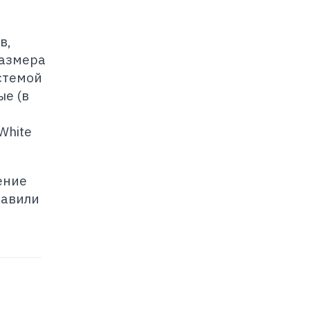
в,
размера
стемой
ые (в
White
ение
тавили