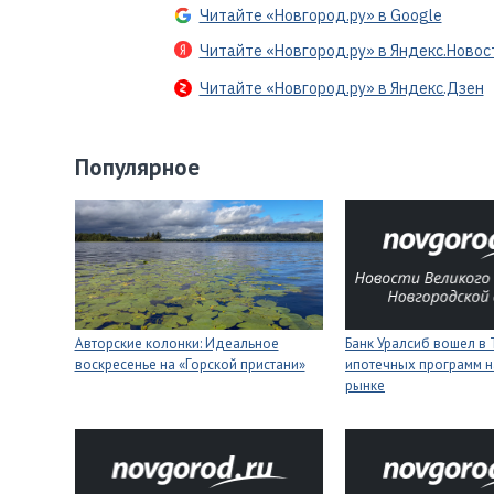
Читайте «Новгород.ру» в Google
Читайте «Новгород.ру» в Яндекс.Новос
Читайте «Новгород.ру» в Яндекс.Дзен
Популярное
Авторские колонки: Идеальное
Банк Уралсиб вошел в 
воскресенье на «Горской пристани»
ипотечных программ н
рынке