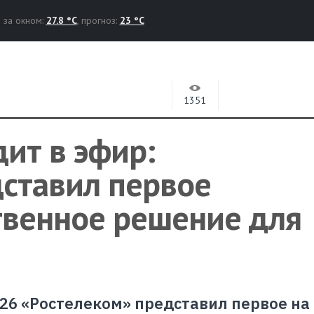
за окном:
27.8 °C
, прогноз:
23 °C
1351
ит в эфир:
дставил первое
твенное решение для
26 «Ростелеком» представил первое на