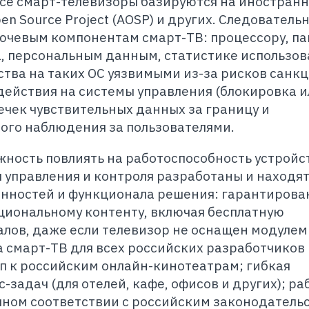
все смарт-телевизоры базируются на иностран
en Source Project (AOSP) и других. Следовательн
лючевым компонентам смарт-ТВ: процессору, па
, персональным данным, статистике использов
ства на таких ОС уязвимыми из-за рисков санкц
действия на системы управления (блокировка и
ечек чувствительных данных за границу и
го наблюдения за пользователями.
ность повлиять на работоспособность устройст
ы управления и контроля разработаны и находят
енностей и функционала решения: гарантиров
ациональному контенту, включая бесплатную
лов, даже если телевизор не оснащен модулем
а смарт-ТВ для всех российских разработчиков
п к российским онлайн-кинотеатрам; гибкая
задач (для отелей, кафе, офисов и других); ра
ном соответствии с российским законодательс