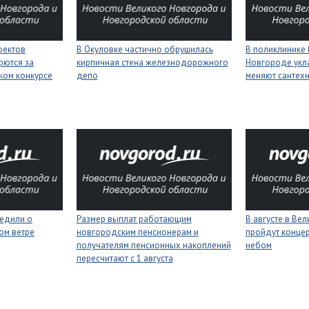
оектов
В Окуловке частично обрушилась
В поликлинике
рются за
кирпичная стена железнодорожного
Новгороде укл
ком конкурсе
депо
меняют сантех
едили о
Размер выплат работающим
В августе в Ве
ном ветре
новгородским пенсионерам и
пройдут конце
получателям пенсионных накоплений
небом
пересчитают с 1 августа