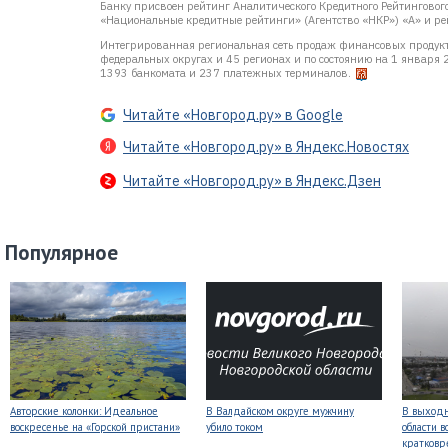
Банку присвоен рейтинг Аналитического Кредитного Рейтингового 
«Национальные кредитные рейтинги» (Агентство «НКР») «А» и рей
Интегрированная региональная сеть продаж финансовых продукто
федеральных округах и 45 регионах и по состоянию на 1 января 
1393 банкомата и 237 платежных терминалов.
Читайте «Новгород.ру» в Google
Читайте «Новгород.ру» в Яндекс.Новостях
Читайте «Новгород.ру» в Яндекс.Дзен
Популярное
Авторские колонки: Идеальное
В Валдайском округе мужчину
В выходн
воскресенье на «Горской пристани»
убило током
области 
кратков