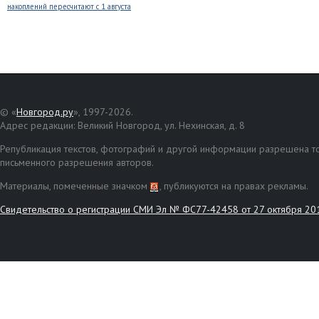
накоплений пересчитают с 1 августа
© «
Новгород.ру
», 1997-2026.
Адрес редакции: Великий Новгород, ул. Нехинская, д. 8
Републикация текстов, фотографий и другой информации разрешена то
письменного разрешения авторов.
Материалы, помеченные значком
, публикуются на правах рекламы.
Свидетельство о регистрации СМИ Эл № ФС77-42458 от 27 октября 20