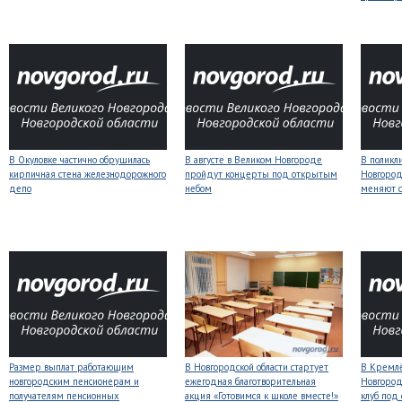
В Окуловке частично обрушилась
В августе в Великом Новгороде
В поликл
кирпичная стена железнодорожного
пройдут концерты под открытым
Новгород
депо
небом
меняют с
Размер выплат работающим
В Новгородской области стартует
В Кремлё
новгородским пенсионерам и
ежегодная благотворительная
Новгород
получателям пенсионных
акция «Готовимся к школе вместе!»
клуб под