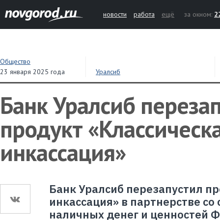
новости
работа
ещё
за окном:
2
Общество
23 января 2025 года
Уралсиб
Банк Уралсиб переза
продукт «Классическ
инкассация»
Банк Уралсиб перезапустил пр
инкассация» в партнерстве со
наличных денег и ценностей Ф