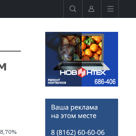
м
и
 8,70%