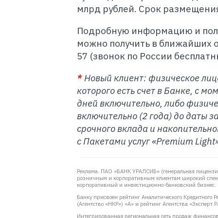
млрд рублей. Срок размещения 
Подробную информацию и полн
можно получить в ближайших о
57 (звонок по России бесплат
*
Новый клиент:
физическое лицо
которого есть счет в Банке, с м
дней включительно, либо
физиче
включительно (2 года) до даты 
срочного вклада и накопительно
с Пакетами услуг «Premium Light
Реклама. ПАО «БАНК УРАЛСИБ» (генеральная лицензия
розничным и корпоративным клиентам широкий спектр
корпоративный и инвестиционно-банковский бизнес.
Банку присвоен рейтинг Аналитического Кредитного Ре
(Агентство «НКР») «А» и рейтинг Агентства «Эксперт Р
Интегрированная региональная сеть продаж финансовы