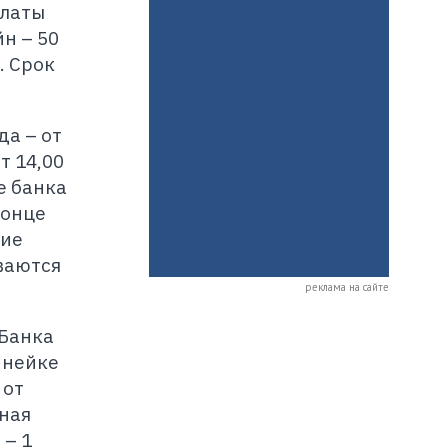
платы
н – 50
. Срок
да – от
т 14,00
е банка
конце
ние
ваются
реклама на сайте
 Банка
инейке
 от
ьная
 – 1