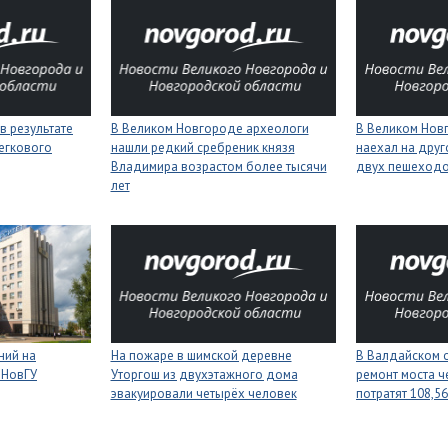
в результате
В Великом Новгороде археологи
В Великом Нов
егкового
нашли редкий сребреник князя
наехал на друг
Владимира возрастом более тысячи
двух пешеход
лет
ний на
На пожаре в шимской деревне
В Валдайском о
 НовГУ
Уторгош из двухэтажного дома
ремонт моста ч
эвакуировали четырёх человек
потратят 108,5