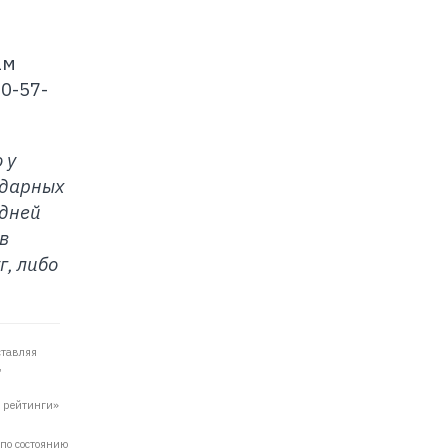
ам
0-57-
 у
ндарных
 дней
в
г, либо
ставляя
,
е рейтинги»
по состоянию