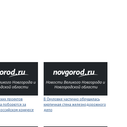
ских проектов
В Окуловке частично обрушилась
а поборются за
кирпичная стена железнодорожного
российском конкурсе
депо