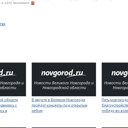
 и 1403 банкомата.
тях
ой области
В августе в Великом Новгороде
Пять новгород
равились с
пройдут концерты под открытым
благоустройств
сь в
небом
победу во все