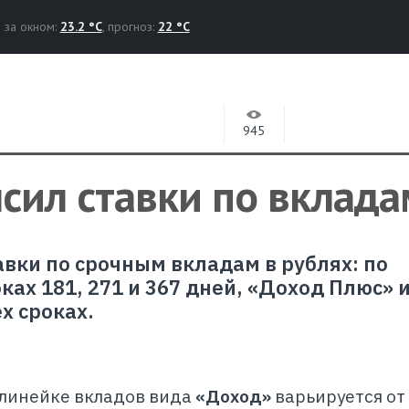
за окном:
23.2 °C
, прогноз:
22 °C
945
сил ставки по вклада
авки по срочным вкладам в рублях: по
ках 181, 271 и 367 дней, «Доход Плюс» 
х сроках.
 линейке вкладов вида
«Доход»
варьируется от