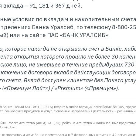
вклада – 91, 181 и 367 дней.
ые условия по вкладам и накопительным счет
тделениях Банка Уралсиб, по телефону 8-800-25
ный) или на сайте ПАО «БАНК УРАЛСИБ».
, которое никогда не открывало счет в Банке, либо
омента открытия которого прошло не более 30 кале
ское лицо, не имевшее в течение предыдущих 730
заключения договора вклада действующих договоро
го счета.
Вклад доступен клиентам без Пакета услу
» («Премиум Лайт») / «Premium» («Премиум»).
 Банка России №30 от 10.09.15)
входит в число ведущих российских банков, предо
 банковских продуктов и услуг. Основные направления деятельности – розничный
йтингового Агентства (АКРА) «А- (RU), рейтинг Агентства «Национальные кредитны
А» «ruА-».
х продуктов и услуг Банка представлена в 7 федеральных округах и 49 регионах и 