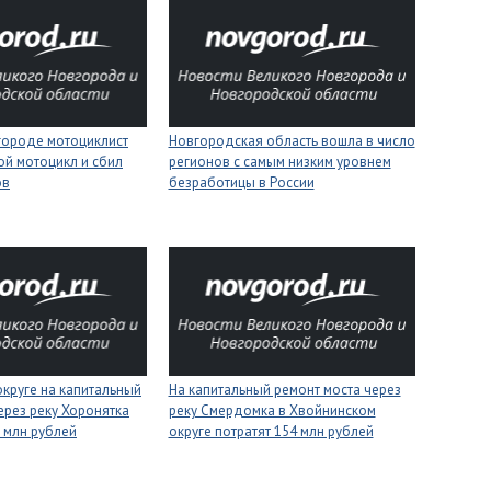
городе мотоциклист
Новгородская область вошла в число
ой мотоцикл и сбил
регионов с самым низким уровнем
ов
безработицы в России
круге на капитальный
На капитальный ремонт моста через
ерез реку Хоронятка
реку Смердомка в Хвойнинском
6 млн рублей
округе потратят 154 млн рублей