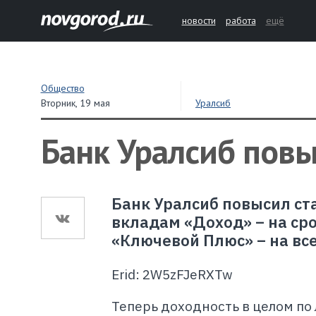
новости
работа
ещё
Общество
Вторник,
19 мая
Уралсиб
Банк Уралсиб повы
Банк Уралсиб повысил ст
вкладам «Доход» – на сро
«Ключевой Плюс» – на все
Erid: 2W5zFJeRXTw
Теперь доходность в целом по