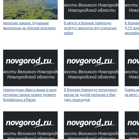
Авторские колонки: Идеальное
В августе в Великом Новгороде
В Велико
воскресенье на «Горской пристани»
пройдут концерты под открытым
ДТП поги
небом
автомоби
Новгородская область вошла в число
В Великом Новгороде мотоциклист
График в
регионов с самым низким уровнем
наехал на другой мотоцикл и сбил
на авгус
безработицы в России
двух пешеходов