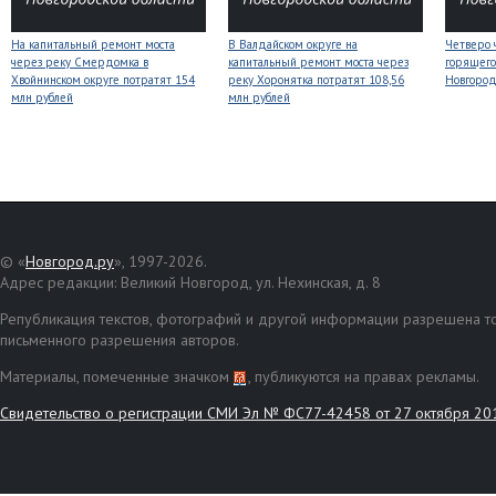
На капитальный ремонт моста
В Валдайском округе на
Четверо 
через реку Смердомка в
капитальный ремонт моста через
горящего
Хвойнинском округе потратят 154
реку Хоронятка потратят 108,56
Новгоро
млн рублей
млн рублей
© «
Новгород.ру
», 1997-2026.
Адрес редакции: Великий Новгород, ул. Нехинская, д. 8
Републикация текстов, фотографий и другой информации разрешена то
письменного разрешения авторов.
Материалы, помеченные значком
, публикуются на правах рекламы.
Свидетельство о регистрации СМИ Эл № ФС77-42458 от 27 октября 20