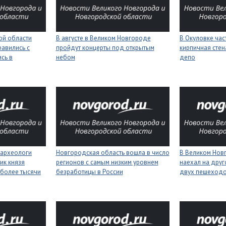
ой области
В августе в Великом Новгороде
В Окуловке ча
равились с
пройдут концерты под открытым
кирпичная сте
сь в
небом
депо
 археологи
Новгородская область вошла в число
В Великом Нов
ик князя
регионов с самым низким уровнем
наехал на друг
более тысячи
безработицы в России
двух пешеход