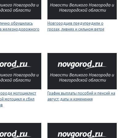
стично обрушилась
Новгородцев предупредили о
на железнодорожного
грозах, ливнях и сильном ветре
городе мотоциклист
График выплаты пособий и пенсий на
ой мотоцикл и сбил
август: даты и изменения
ов