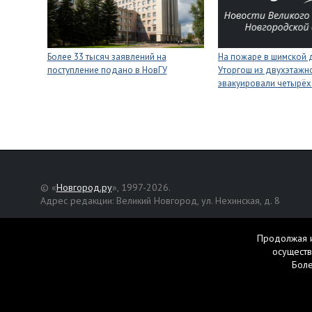
Более 33 тысяч заявлений на
На пожаре в шимской 
поступление подано в НовГУ
Уторгош из двухэтажн
эвакуировали четырёх
© «
Новгород.ру
», 1997-2026.
Адрес редакции: Великий Новгород, ул. Нехинская, д. 8
Републикация текстов, фотографий и другой информации раз
разрешения авторов.
Продолжая и
осуществ
Материалы, помеченные значком
, публикуются на правах р
Бол
Свидетельство о регистрации СМИ Эл № ФС77-42458 от 27 ок