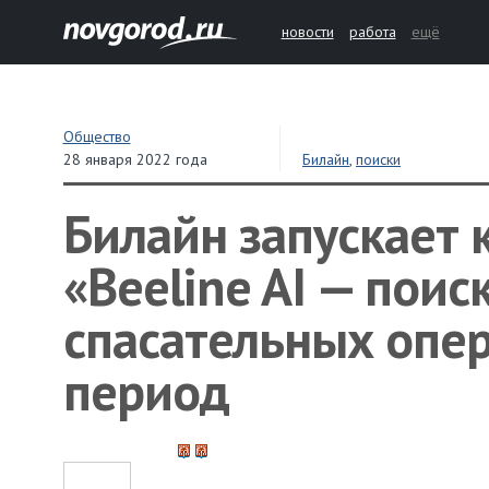
новости
работа
ещё
Общество
28 января 2022 года
Билайн
,
поиски
Билайн запускает
«Beeline AI — поис
спасательных опе
период