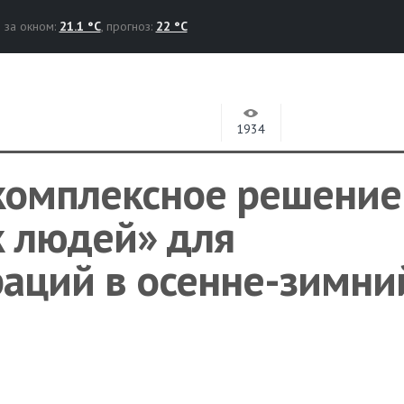
за окном:
21.1 °C
, прогноз:
22 °C
1934
 комплексное решение
к людей» для
раций в осенне-зимни