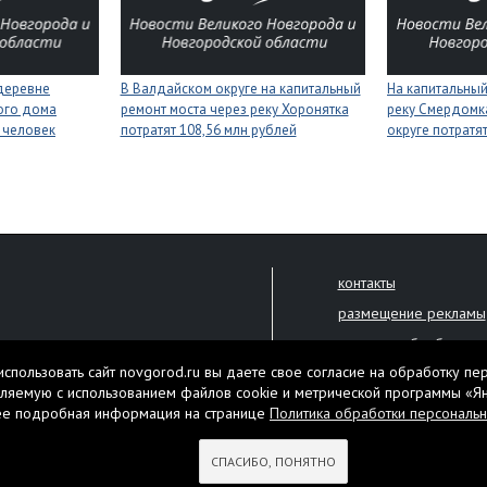
деревне
В Валдайском округе на капитальный
На капитальный
ого дома
ремонт моста через реку Хоронятка
реку Смердомк
 человек
потратят 108,56 млн рублей
округе потратя
контакты
размещение рекламы
политика обработки 
решена только с письменного
спользовать сайт novgorod.ru вы даете свое согласие на обработку пе
Настоящий ресурс мо
ляемую с использованием файлов cookie и метрической программы «Я
екламы.
ее подробная информация на странице
Политика обработки персональ
Нашли ошибку? Выдели
тября 2010 года
СПАСИБО, ПОНЯТНО