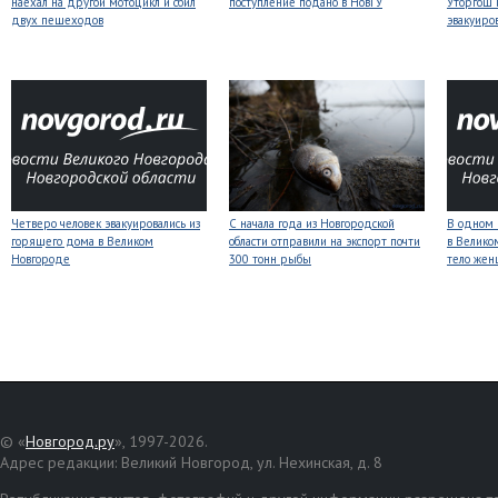
наехал на другой мотоцикл и сбил
поступление подано в НовГУ
Уторгош 
двух пешеходов
эвакуиро
Четверо человек эвакуировались из
С начала года из Новгородской
В одном 
горящего дома в Великом
области отправили на экспорт почти
в Велико
Новгороде
300 тонн рыбы
тело же
© «
Новгород.ру
», 1997-2026.
Адрес редакции: Великий Новгород, ул. Нехинская, д. 8