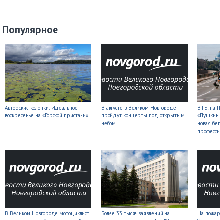
Популярное
Авторские колонки: Идеальное
В августе в Великом Новгороде
ВТБ: на 
воскресенье на «Горской пристани»
пройдут концерты под открытым
«Пушкин 
небом
новая бег
професси
В Великом Новгороде мотоциклист
Более 33 тысяч заявлений на
На пожар