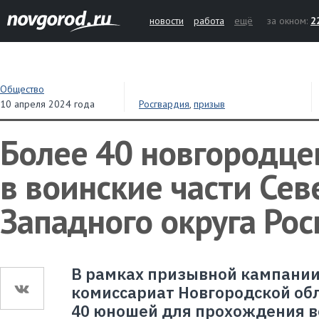
новости
работа
ещё
за окном:
2
Общество
10 апреля 2024 года
Росгвардия
,
призыв
Более 40 новгородце
в воинские части Сев
Западного округа Ро
В рамках призывной кампани
комиссариат Новгородской обл
40 юношей для прохождения в