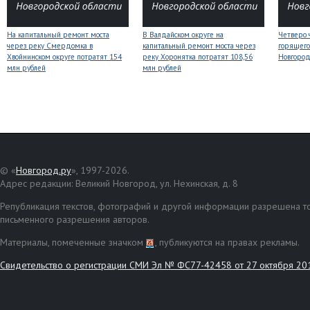
На капитальный ремонт моста
В Валдайском округе на
Четверо 
через реку Смердомка в
капитальный ремонт моста через
горящего
Хвойнинском округе потратят 154
реку Хоронятка потратят 108,56
Новгоро
млн рублей
млн рублей
© «
Новгород.ру
», 1997-2026.
Адрес редакции: Великий Новгород, ул. Нехинская, д. 8
Републикация текстов, фотографий и другой информации разрешена то
письменного разрешения авторов.
Материалы, помеченные значком
, публикуются на правах рекламы.
Свидетельство о регистрации СМИ Эл № ФС77-42458 от 27 октября 20