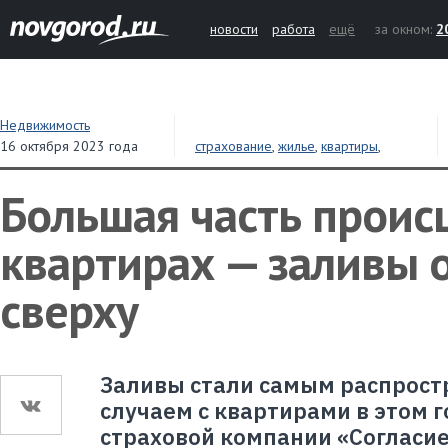
новости
работа
ещё
за окном:
2
Недвижимость
16 октября 2023 года
страхование
,
жилье
,
квартиры
,
недвижимость
Большая часть проис
квартирах — заливы о
сверху
Заливы стали самым распрос
случаем с квартирами в этом 
страховой компании «Согласие