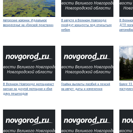
Авторские колонки: Идеальное
В августе в Великом Новгороде
В Велико
воскресенье на «Горской пристани»
пройдут концерты под открытым
ДТП поги
небом
автомоби
В Великом Новгороде мотоциклист
График выплаты пособий и пенсий
Более 33
наехал на другой мотоцикл и сбил
на август: даты и изменения
поступле
двух пешеходов