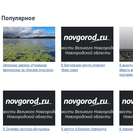
Популярное
Авторские колонки: Идеальное
В Валдайском округе мужчину
В выходн
воскресенье на «Горской пристани»
убило током
области 
кратков
В Окуловке частично обрушилась
В августе в Великом Новгороде
В поликл