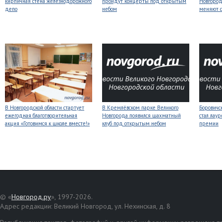
кирпичная стена железнодорожного
пройдут концерты под открытым
Новгород
депо
небом
меняют с
В Новгородской области стартует
В Кремлёвском парке Великого
Боровичс
ежегодная благотворительная
Новгорода появился шахматный
стал лаур
акция «Готовимся к школе вместе!»
клуб под открытым небом
премии
© «
Новгород.ру
», 1997-2026.
Адрес редакции: Великий Новгород, ул. Нехинская, д. 8