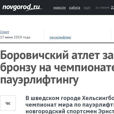
новости
работа
ещё
за окном:
2
Спорт
17 июня 2019 года
пауэрлифтинг
Боровичский атлет з
бронзу на чемпионат
пауэрлифтингу
В шведском городе Хельсингб
чемпионат мира по пауэрлифти
новгородский спортсмен Эрнст