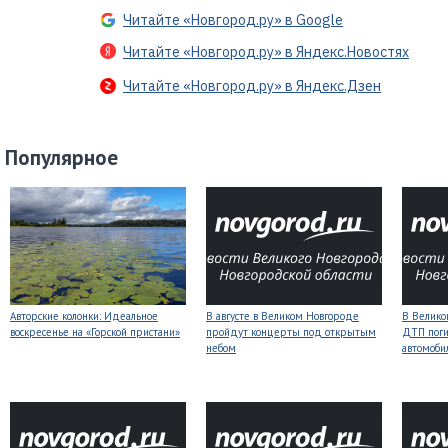
Читайте «Новгород.ру» в Google
Читайте «Новгород.ру» в Яндекс.Новостях
Читайте «Новгород.ру» в Яндекс.Дзен
Популярное
Авторские колонки: Идеальное
В августе в Великом Новгороде
В Велико
воскресенье на «Горской пристани»
пройдут концерты под открытым
ДТП поги
небом
автомоби