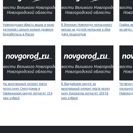
Новгородская область вошла в число
В Великом Новгороде мотоциклист
График в
регионов с самым низким уровнем
наехал на другой мотоцикл и сбил
на авгус
безработицы в России
двух пешеходов
На капитальный ремонт моста
В Валдайском округе на
Четверо 
через реку Смердомка в
капитальный ремонт моста через
горящего
Хвойнинском округе потратят 154
реку Хоронятка потратят 108,56
Новгоро
млн рублей
млн рублей