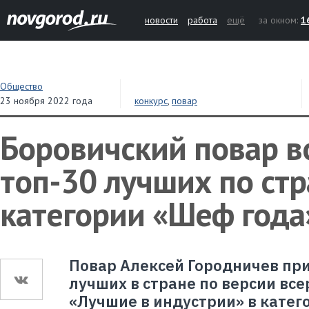
новости
работа
ещё
за окном:
1
Общество
23 ноября 2022 года
конкурс
,
повар
Боровичский повар в
топ-30 лучших по стр
категории «Шеф года
Повар Алексей Городничев пр
лучших в стране по версии вс
«Лучшие в индустрии» в катег