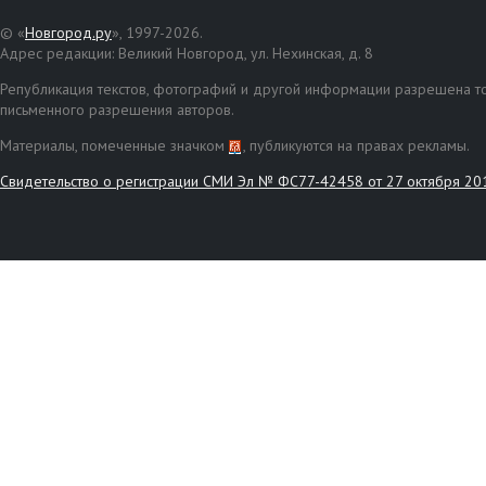
© «
Новгород.ру
», 1997-2026.
Адрес редакции: Великий Новгород, ул. Нехинская, д. 8
Републикация текстов, фотографий и другой информации разрешена то
письменного разрешения авторов.
Материалы, помеченные значком
, публикуются на правах рекламы.
Свидетельство о регистрации СМИ Эл № ФС77-42458 от 27 октября 20