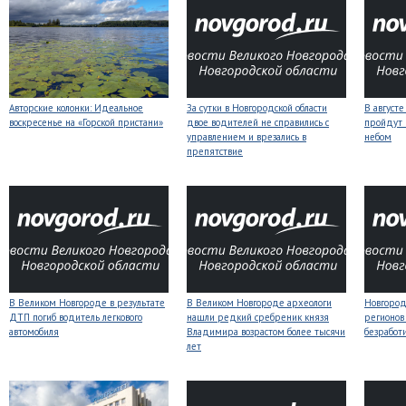
Авторские колонки: Идеальное
За сутки в Новгородской области
В август
воскресенье на «Горской пристани»
двое водителей не справились с
пройдут
управлением и врезались в
небом
препятствие
В Великом Новгороде в результате
В Великом Новгороде археологи
Новгородс
ДТП погиб водитель легкового
нашли редкий сребреник князя
регионов
автомобиля
Владимира возрастом более тысячи
безработ
лет