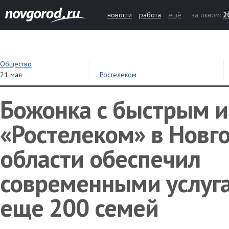
новости
работа
ещё
за окном:
2
Общество
21 мая
Ростелеком
Божонка с быстрым и
«Ростелеком» в Новг
области обеспечил
современными услуга
еще 200 семей