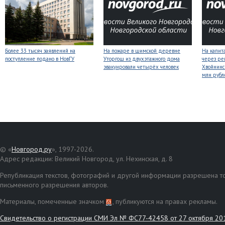
Более 33 тысяч заявлений на
На пожаре в шимской деревне
На капит
поступление подано в НовГУ
Уторгош из двухэтажного дома
через ре
эвакуировали четырёх человек
Хвойнинс
млн рубл
© «
Новгород.ру
», 1997-2026.
Адрес редакции: Великий Новгород, ул. Нехинская, д. 8
Републикация текстов, фотографий и другой информации разрешена то
письменного разрешения авторов.
Материалы, помеченные значком
, публикуются на правах рекламы.
Свидетельство о регистрации СМИ Эл № ФС77-42458 от 27 октября 20