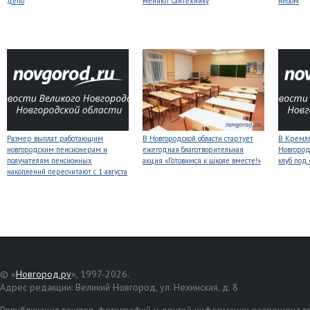
депо
меняют сантехнику
небом
Размер выплат работающим
В Новгородской области стартует
В Кремлё
новгородским пенсионерам и
ежегодная благотворительная
Новгород
получателям пенсионных
акция «Готовимся к школе вместе!»
клуб под
накоплений пересчитают с 1 августа
© «
Новгород.ру
», 1997-2026.
Адрес редакции: Великий Новгород, ул. Нехинская, д. 8