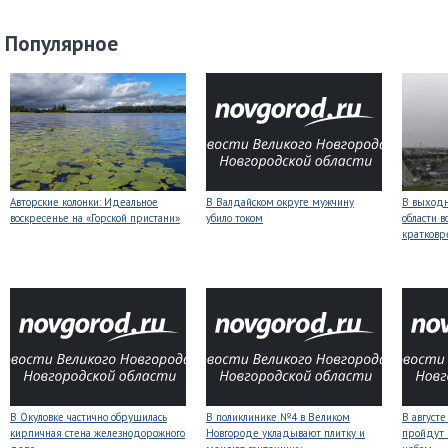
Популярное
Авторские колонки: Идеальное
В Валдайском округе мужчину
В выходн
воскресенье на «Горской пристани»
убило током
области 
кратков
В Окуловке частично обрушилась
В поликлинике №4 в Великом
В август
кирпичная стена железнодорожного
Новгороде укладывают плитку и
пройдут