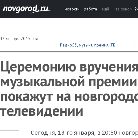
новости
работа
ещё
за окном:
2
13 января 2015 года
Радио53
,
музыка
,
премия
,
ТВ
Церемонию вручени
музыкальной премии
покажут на новгород
телевидении
Сегодня, 13-го января, в 20:50 новг