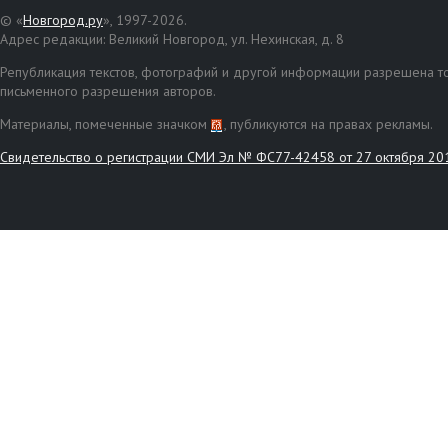
© «
Новгород.ру
», 1997-2026.
Адрес редакции: Великий Новгород, ул. Нехинская, д. 8
Републикация текстов, фотографий и другой информации разрешена то
письменного разрешения авторов.
Материалы, помеченные значком
, публикуются на правах рекламы.
Свидетельство о регистрации СМИ Эл № ФС77-42458 от 27 октября 20