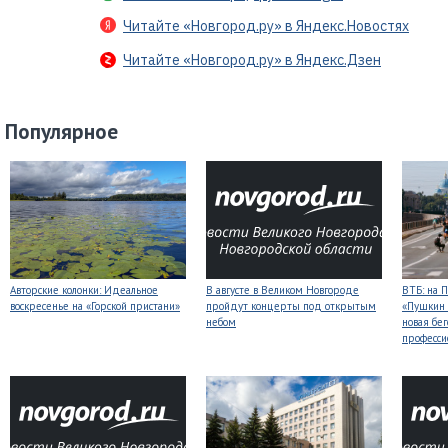
Читайте «Новгород.ру» в Яндекс.Новостях
Читайте «Новгород.ру» в Яндекс.Дзен
Популярное
Авторские колонки: Идеальное
В августе в Великом Новгороде
ВТБ: на 
воскресенье на «Горской пристани»
пройдут концерты под открытым
«Пушкин 
небом
новая бег
професси