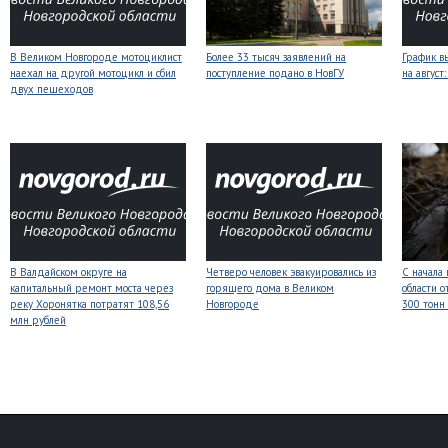
В Великом Новгороде мотоциклист
Более 33 тысяч заявлений на
График в
наехал на другой мотоцикл и сбил
поступление подано в НовГУ
на авгус
двух пешеходов
В Валдайском округе на
Четверо человек эвакуировались из
С начала
капитальный ремонт моста через
горящего дома в Великом
области о
реку Хоронятка потратят 108,56
Новгороде
300 тонн
млн рублей