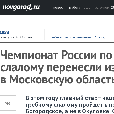
новости
работа
ещё
за окном:
2
Спорт
3 августа 2023 года
гребной слалом
,
чемпионат России
,
перенос
Чемпионат России по
слалому перенесли и
в Московскую област
В этом году главный старт нац
гребному слалому пройдет в 
Богородское, а не в Окуловке.