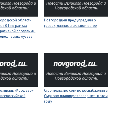
городской области
Новгородцев предупредили о
 от ВТБ в рамках
грозах, ливнях и сильном ветре
оративной программы
еведческих музеев
естиваль «Крошево»
Строительство сети водоснабжения в
 всероссийской
Сырково планируют завершить в этом
году