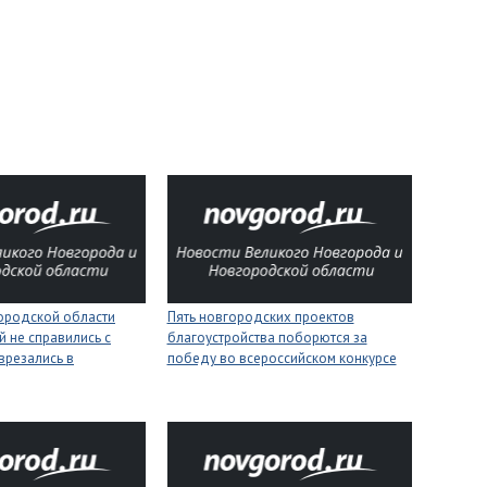
городской области
Пять новгородских проектов
 не справились с
благоустройства поборются за
врезались в
победу во всероссийском конкурсе