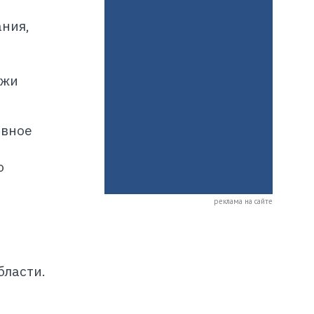
ания,
ежи
овное
о
реклама на сайте
бласти.