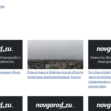
тях
мужчину убило
В выходные в Новгородской области
За сутки в Нов
возможны кратковременные дожди
двое водителей
управлением и 
препятствие