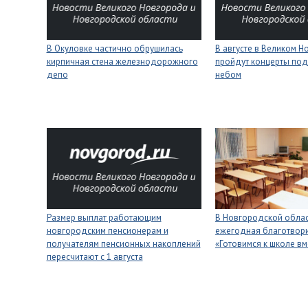
В Окуловке частично обрушилась
В августе в Великом 
кирпичная стена железнодорожного
пройдут концерты под
депо
небом
Размер выплат работающим
В Новгородской облас
новгородским пенсионерам и
ежегодная благотвори
получателям пенсионных накоплений
«Готовимся к школе вм
пересчитают с 1 августа