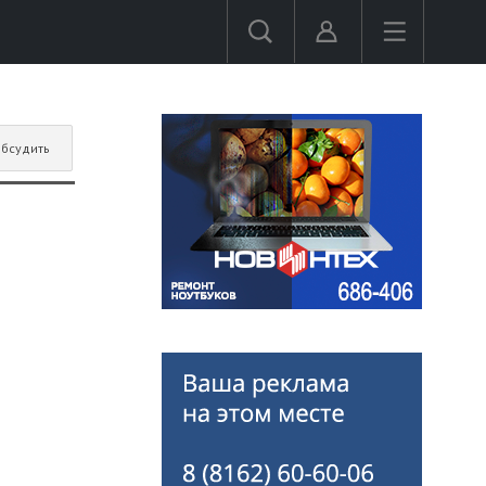
бсудить
й