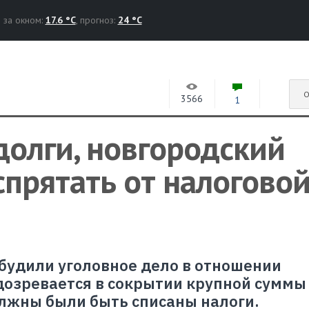
за окном:
17.6 °C
, прогноз:
24 °C
О
3566
1
долги, новгородский
прятать от налогово
будили уголовное дело в отношении
дозревается в сокрытии крупной суммы
должны были быть списаны налоги.