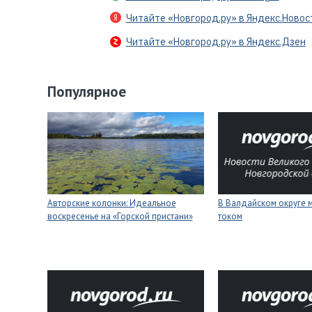
Читайте «Новгород.ру» в Яндекс.Новос
Читайте «Новгород.ру» в Яндекс.Дзен
Популярное
Авторские колонки: Идеальное
В Валдайском округе 
воскресенье на «Горской пристани»
током