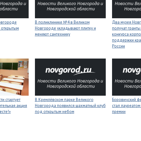
Новгороде
В поликлинике №4 в Великом
Два музея Нов
 открытым
Новгороде укладывают плитку и
получат гранты
меняют сантехнику
конкурса корп
поддержки кра
России
ти стартует
В Кремлёвском парке Великого
Боровичский ф
тельная акция
Новгорода появился шахматный клуб
стал лауреатом
есте!»
под открытым небом
премии