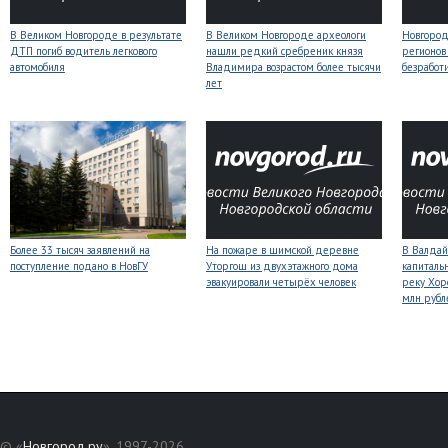
В Великом Новгороде в результате
В Великом Новгороде археологи
Новгородс
ДТП погиб водитель легкового
нашли редкий сребреник князя
регионов
автомобиля
Владимира возрастом более тысячи
безработ
лет
Более 33 тысяч заявлений на
На пожаре в шимской деревне
В Валдай
поступление подано в НовГУ
Уторгош из двухэтажного дома
капиталь
эвакуировали четырёх человек
реку Хор
млн рубл
© «
Новгород.ру
», 1997-2026.