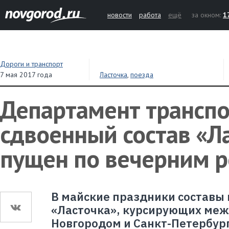
новости
работа
ещё
за окном:
1
Дороги и транспорт
7 мая 2017 года
Ласточка
,
поезда
Департамент транспо
сдвоенный состав «Л
пущен по вечерним 
В майские праздники составы
«Ласточка», курсирующих ме
Новгородом и Санкт-Петербург