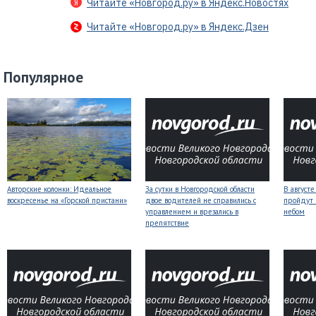
Читайте «Новгород.ру» в Яндекс.Новостях
Читайте «Новгород.ру» в Яндекс.Дзен
Популярное
Авторские колонки: Идеальное
За сутки в Новгородской области
В август
воскресенье на «Горской пристани»
двое водителей не справились с
пройдут
управлением и врезались в
небом
препятствие