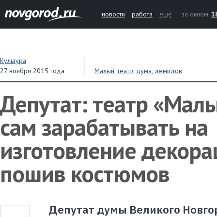
новости
работа
ещё
за окном:
1
Культура
27 ноября 2015 года
Малый
,
театр
,
дума
,
демидов
Депутат: театр «Мал
сам зарабатывать на
изготовление декора
пошив костюмов
Депутат думы Великого Новго