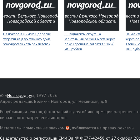
На пожаре в шимской деревне
В Валдайском округе на
На капит
Уторгош из двухэтажного дома
капитальный ремонт моста через
через ре
эвакуировали четырёх человек
реку Хоронятка потратят 108,56
Хвойнинс
млн рублей
млн рубл
© «
Новгород.ру
», 1997-2026.
Адрес редакции: Великий Новгород, ул. Нехинская, д. 8
Републикация текстов, фотографий и другой информации разрешена то
письменного разрешения авторов.
Материалы, помеченные значком
, публикуются на правах рекламы.
Свидетельство о регистрации СМИ Эл № ФС77-42458 от 27 октября 20