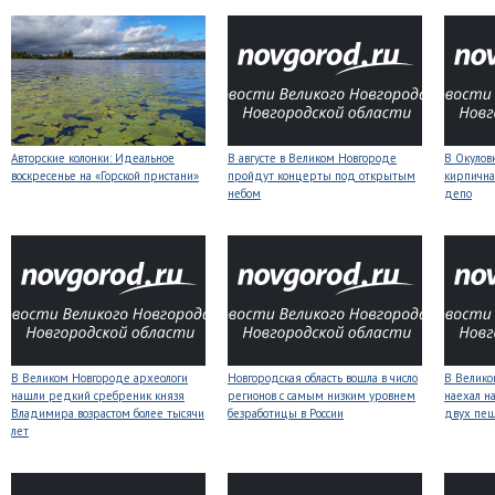
Авторские колонки: Идеальное
В августе в Великом Новгороде
В Окулов
воскресенье на «Горской пристани»
пройдут концерты под открытым
кирпична
небом
депо
В Великом Новгороде археологи
Новгородская область вошла в число
В Велико
нашли редкий сребреник князя
регионов с самым низким уровнем
наехал н
Владимира возрастом более тысячи
безработицы в России
двух пе
лет