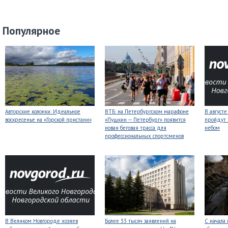
Популярное
Авторские колонки: Идеальное
ВТБ: на Петербургском марафоне
В август
воскресенье на «Горской пристани»
«Пушкин — Петербург» появится
пройдут
новая беговая трасса для
небом
профессиональных спортсменов
В Великом Новгороде хозяев
Более 33 тысяч заявлений на
С начала