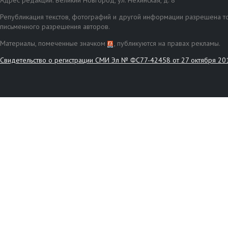
Адрес редакции: Великий Новгород, ул. Нехинская, д. 8
Републикация текстов, фотографий и другой информации разрешена то
письменного разрешения авторов.
Материалы, помеченные значком
, публикуются на правах рекламы.
Свидетельство о регистрации СМИ Эл № ФС77-42458 от 27 октября 20