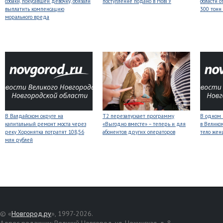
собаки, покусавшей девочку, обязали
поступление подано в НовГУ
области о
выплатить компенсацию
300 тонн
морального вреда
В Валдайском округе на
Т2 перезапускает программу
В одном 
капитальный ремонт моста через
«Выгодно вместе» – теперь и для
в Велико
реку Хоронятка потратят 108,56
абонентов других операторов
тело же
млн рублей
© «
Новгород.ру
», 1997-2026.