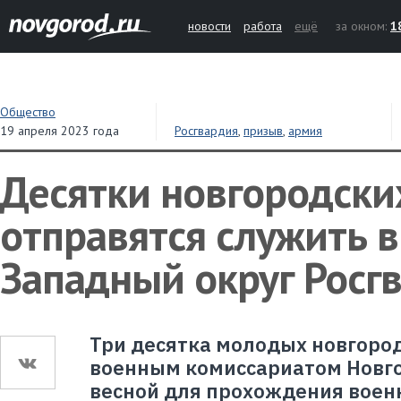
новости
работа
ещё
за окном:
1
Общество
19 апреля 2023 года
Росгвардия
,
призыв
,
армия
Десятки новгородск
отправятся служить в
Западный округ Росг
Три десятка молодых новгоро
военным комиссариатом Новго
весной для прохождения воен