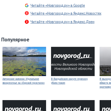
Читайте «Новгород.ру» в Google
Читайте «Новгород.ру» в Яндекс.Новостях
Читайте «Новгород.ру» в Яндекс.Дзен
Популярное
Авторские колонки: Идеальное
В Валдайском округе мужчину
В выходн
воскресенье на «Горской пристани»
убило током
области 
кратков