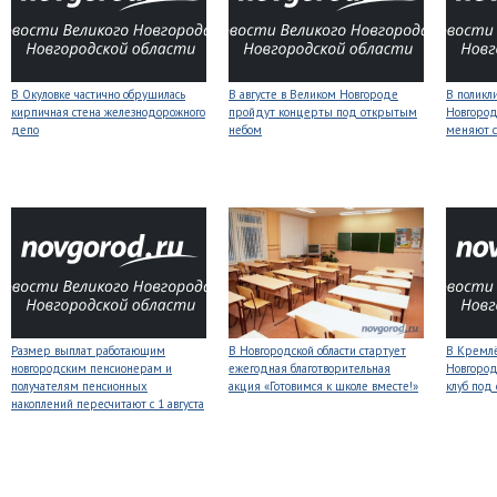
В Окуловке частично обрушилась
В августе в Великом Новгороде
В поликл
кирпичная стена железнодорожного
пройдут концерты под открытым
Новгород
депо
небом
меняют с
Размер выплат работающим
В Новгородской области стартует
В Кремлё
новгородским пенсионерам и
ежегодная благотворительная
Новгород
получателям пенсионных
акция «Готовимся к школе вместе!»
клуб под
накоплений пересчитают с 1 августа