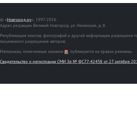
© «
Новгород.ру
», 1997-2026.
Адрес редакции: Великий Новгород, ул. Нехинская, д. 8
Републикация текстов, фотографий и другой информации разрешена то
письменного разрешения авторов.
Материалы, помеченные значком
, публикуются на правах рекламы.
Свидетельство о регистрации СМИ Эл № ФС77-42458 от 27 октября 20