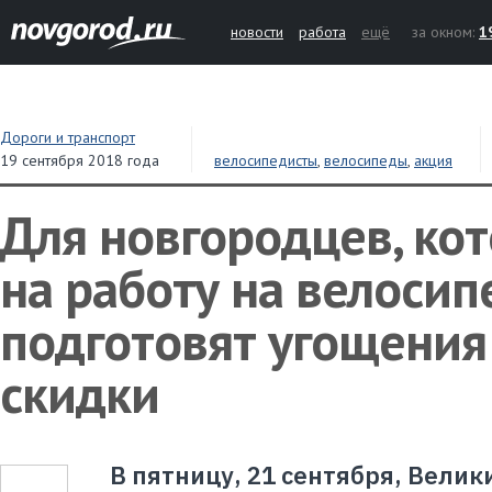
новости
работа
ещё
за окном:
1
Дороги и транспорт
19 сентября 2018 года
велосипедисты
,
велосипеды
,
акция
Для новгородцев, ко
на работу на велосип
подготовят угощения
скидки
В пятницу, 21 сентября, Велик