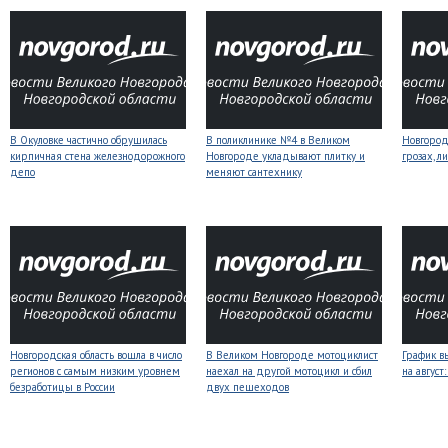
В Окуловке частично обрушилась
В поликлинике №4 в Великом
Новгоро
кирпичная стена железнодорожного
Новгороде укладывают плитку и
грозах, л
депо
меняют сантехнику
Новгородская область вошла в число
В Великом Новгороде мотоциклист
График в
регионов с самым низким уровнем
наехал на другой мотоцикл и сбил
на авгус
безработицы в России
двух пешеходов