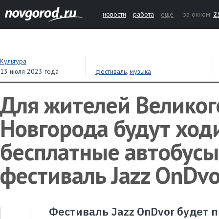
новости
работа
ещё
за окном:
2
Культура
13 июля 2023 года
фестиваль
,
музыка
Для жителей Великог
Новгорода будут ход
бесплатные автобусы
фестиваль Jazz OnDvo
Фестиваль Jazz OnDvor будет 