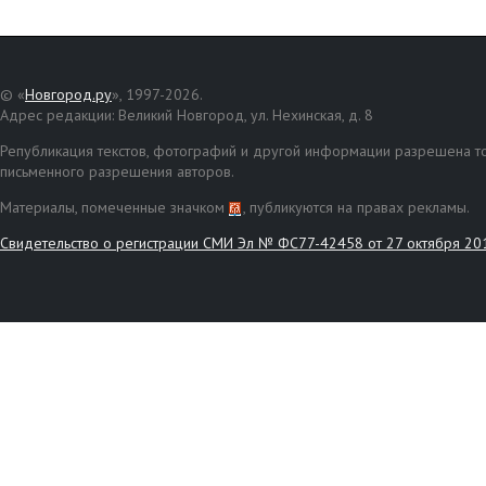
© «
Новгород.ру
», 1997-2026.
Адрес редакции: Великий Новгород, ул. Нехинская, д. 8
Републикация текстов, фотографий и другой информации разрешена то
письменного разрешения авторов.
Материалы, помеченные значком
, публикуются на правах рекламы.
Свидетельство о регистрации СМИ Эл № ФС77-42458 от 27 октября 20