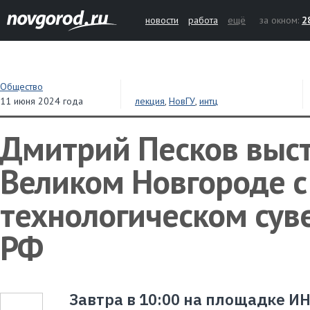
новости
работа
ещё
за окном:
2
Общество
11 июня 2024 года
лекция
,
НовГУ
,
интц
Дмитрий Песков выст
Великом Новгороде с
технологическом сув
РФ
Завтра в 10:00 на площадке И