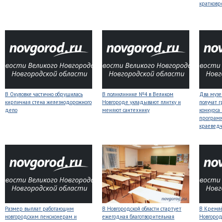
кратков
В Окуловке частично обрушилась
В поликлинике №4 в Великом
Два музе
кирпичная стена железнодорожного
Новгороде укладывают плитку и
получат 
депо
меняют сантехнику
конкурса
програм
краеведч
Размер выплат работающим
В Новгородской области стартует
В Кремлё
новгородским пенсионерам и
ежегодная благотворительная
Новгород