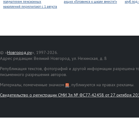
получателям пенсионных
акция «Готовимся к школе вместе!»
клуб под
накоплений пересчитают с 1 августа
© «
Новгород.ру
», 1997-2026.
Адрес редакции: Великий Новгород, ул. Нехинская, д. 8
Републикация текстов, фотографий и другой информации разрешена то
письменного разрешения авторов.
Материалы, помеченные значком
, публикуются на правах рекламы.
Свидетельство о регистрации СМИ Эл № ФС77-42458 от 27 октября 20