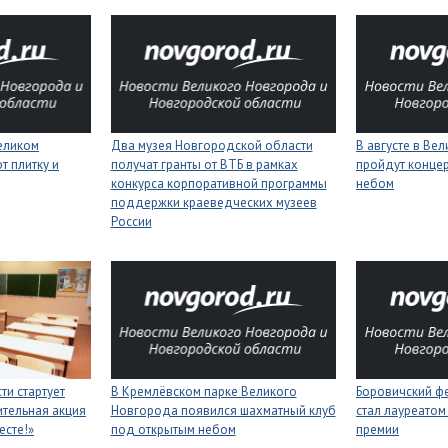
еликом
Два музея Новгородской области
В августе в Ве
 плитку и
получат гранты от ВТБ в рамках
пройдут конце
конкурса корпоративной программы
небом
поддержки краеведческих музеев
России
ти стартует
В Кремлёвском парке Великого
Боровичский ф
тельная акция
Новгорода появился шахматный клуб
стал лауреатом
есте!»
под открытым небом
премии