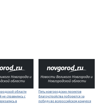
городской области
Пять новгородских проектов
 не справились с
благоустройства поборются за
врезались в
победу во всероссийском конкурсе