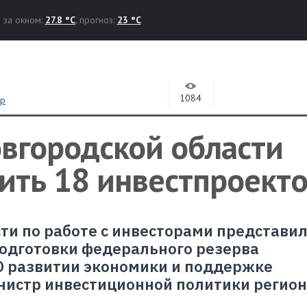
за окном:
27.8 °C
, прогноз:
23 °C
1084
ор
овгородской области
ить 18 инвестпроект
ти по работе с инвесторами представи
одготовки федерального резерва
О развитии экономики и поддержке
нистр инвестиционной политики регион