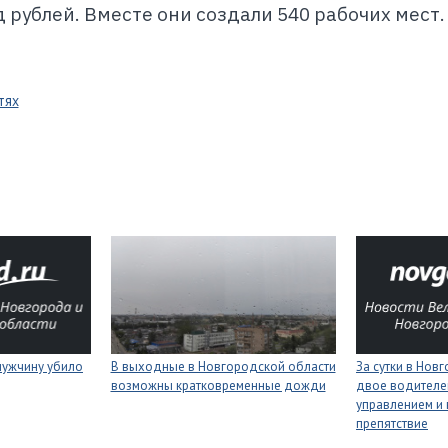
 рублей. Вместе они создали 540 рабочих мест.
тях
мужчину убило
В выходные в Новгородской области
За сутки в Нов
возможны кратковременные дожди
двое водителей
управлением и 
препятствие