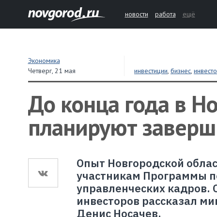
новости
работа
ещё
Экономика
Четверг,
21 мая
инвестиции
,
бизнес
,
инвест
До конца года в Н
планируют заверш
Опыт Новгородской облас
участникам Программы п
управленческих кадров. 
инвесторов рассказал ми
Денис Носачев.