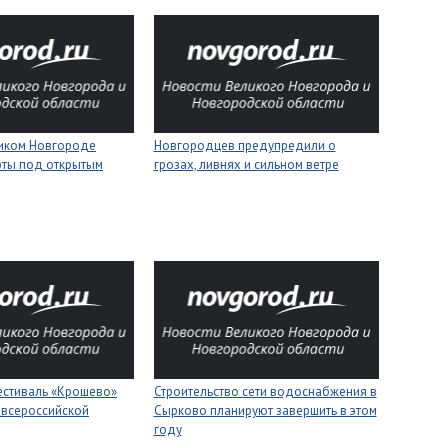
ликом Новгороде
Новгородцев предупредили о
рты под открытым
грозах, ливнях и сильном ветре
естиваль «Крошево»
Строительство сети водоснабжения в
 всероссийской
Сырково планируют завершить в этом
году