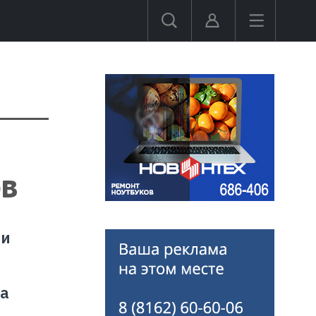
ов
ли
а