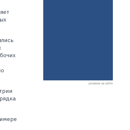
ляет
ных
ялись
х
абочих
но
реклама на сайте
стрии
орядка
римере