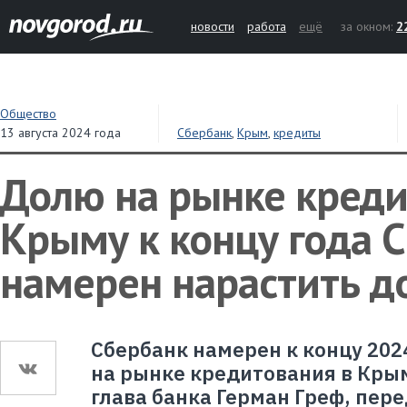
новости
работа
ещё
за окном:
2
Общество
13 августа 2024 года
Сбербанк
,
Крым
,
кредиты
Долю на рынке креди
Крыму к концу года 
намерен нарастить д
Сбербанк намерен к концу 202
на рынке кредитования в Крым
глава банка Герман Греф, пер