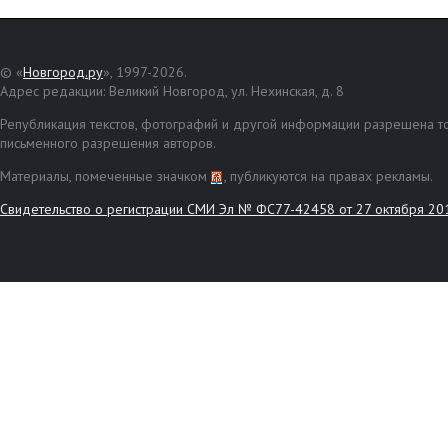
© «
Новгород.ру
», 1997-2026.
Адрес редакции: Великий Новгород, ул. Нехинская, д. 8
Републикация текстов, фотографий и другой информации разрешена то
письменного разрешения авторов.
Материалы, помеченные значком
, публикуются на правах рекламы.
Свидетельство о регистрации СМИ Эл № ФС77-42458 от 27 октября 20