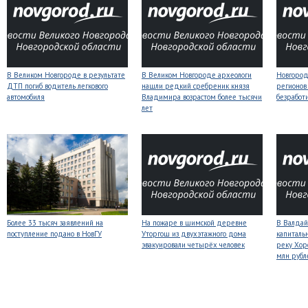
В Великом Новгороде в результате
В Великом Новгороде археологи
Новгородс
ДТП погиб водитель легкового
нашли редкий сребреник князя
регионов
автомобиля
Владимира возрастом более тысячи
безработ
лет
Более 33 тысяч заявлений на
На пожаре в шимской деревне
В Валдай
поступление подано в НовГУ
Уторгош из двухэтажного дома
капиталь
эвакуировали четырёх человек
реку Хор
млн рубл