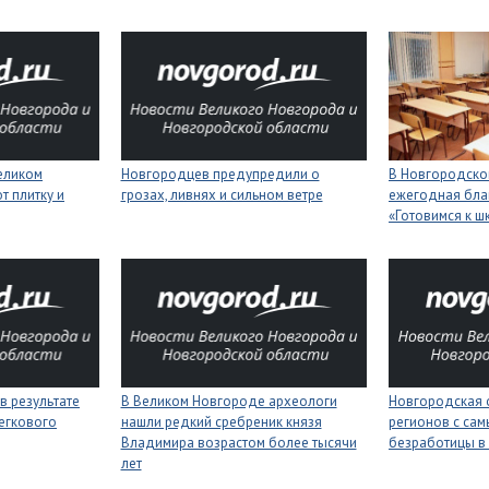
еликом
Новгородцев предупредили о
В Новгородской
 плитку и
грозах, ливнях и сильном ветре
ежегодная бла
«Готовимся к ш
в результате
В Великом Новгороде археологи
Новгородская 
егкового
нашли редкий сребреник князя
регионов с сам
Владимира возрастом более тысячи
безработицы в
лет