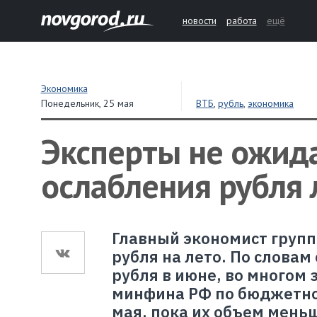
новости
работа
ещё
Экономика
Понедельник,
25 мая
ВТБ
,
рубль
,
экономика
Эксперты не ожид
ослабления рубля
Главный экономист групп
рубля на лето. По словам
рубля в июне, во многом
минфина РФ по бюджетном
мая, пока их объем мень