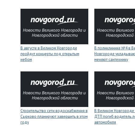
В августе в Великом Новгороде
В поликлинике №4 в В
пройдут концерты под открытым
Новгороде укладывают
небом
меняют сантехнику
Строительство сети водоснабжения в
В Великом Новгороде 
Сырково планируют завершить в этом
ДТП погиб водитель л
году
автомобиля