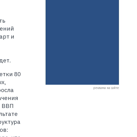
ть
лений
арт и
дет.
етки 80
х,
реклама на сайте
росла
ачения
в ВВП
льтате
руктура
ов: