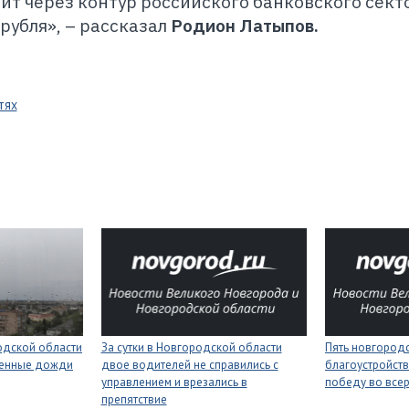
ит через контур российского банковского секто
рубля», – рассказал
Родион
Латыпов.
тях
одской области
За сутки в Новгородской области
Пять новгород
менные дожди
двое водителей не справились с
благоустройств
управлением и врезались в
победу во все
препятствие