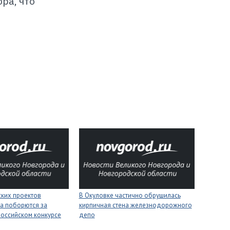
ра, что
ских проектов
В Окуловке частично обрушилась
а поборются за
кирпичная стена железнодорожного
российском конкурсе
депо