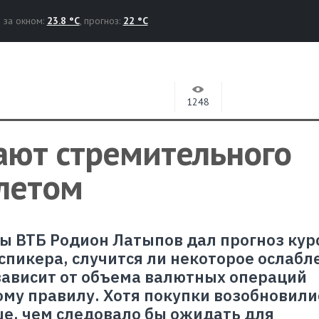
за окном:
23.8 °C
, прогноз:
22 °C
1248
ают стремительного
 летом
ы ВТБ Родион Латыпов дал прогноз кур
 спикера, случится ли некоторое ослабл
 зависит от объема валютных операций
у правилу. Хотя покупки возобновилис
ше, чем следовало бы ожидать для