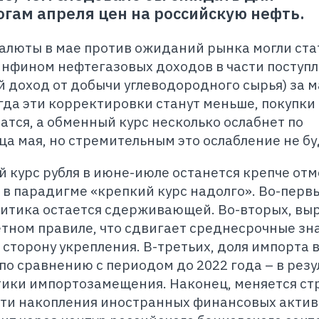
гам апреля цен на российскую нефть.
алюты в мае против ожиданий рынка могли ста
фином нефтегазовых доходов в части поступ
 доход от добычи углеводородного сырья) за м
огда эти корректировки станут меньше, покупки
тся, а обменный курс несколько ослабнет по
а мая, но стремительным это ослабление не бу
 курс рубля в июне-июле останется крепче отм
 в парадигме «крепкий курс надолго». Во-первы
итика остается сдерживающей. Во-вторых, вы
тном правиле, что сдвигает среднесрочные зн
 сторону укрепления. В-третьих, доля импорта 
по сравнению с периодом до 2022 года – в резу
итики импортозамещения. Наконец, меняется ст
сти накопления иностранных финансовых актив