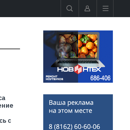
са
ение
ь с