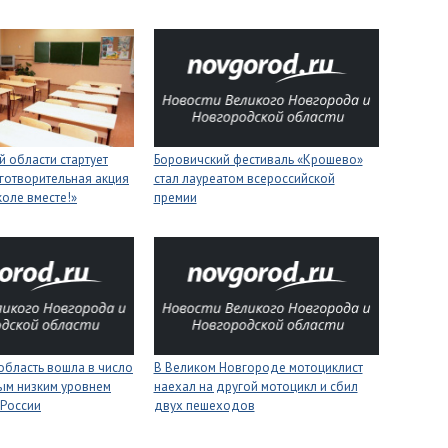
 области стартует
Боровичский фестиваль «Крошево»
готворительная акция
стал лауреатом всероссийской
коле вместе!»
премии
область вошла в число
В Великом Новгороде мотоциклист
ым низким уровнем
наехал на другой мотоцикл и сбил
 России
двух пешеходов