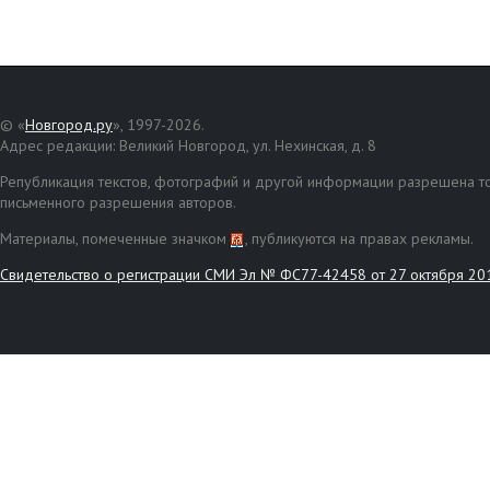
© «
Новгород.ру
», 1997-2026.
Адрес редакции: Великий Новгород, ул. Нехинская, д. 8
Републикация текстов, фотографий и другой информации разрешена то
письменного разрешения авторов.
Материалы, помеченные значком
, публикуются на правах рекламы.
Свидетельство о регистрации СМИ Эл № ФС77-42458 от 27 октября 20