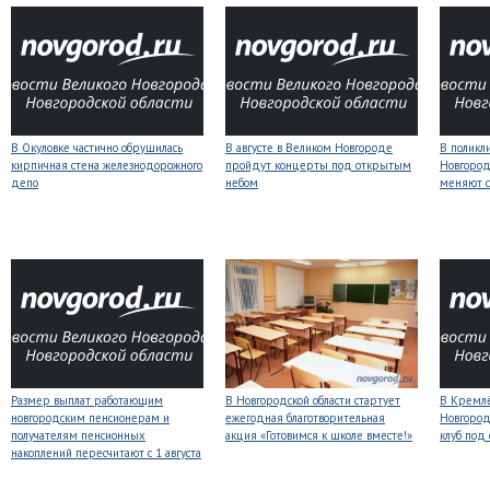
В Окуловке частично обрушилась
В августе в Великом Новгороде
В поликл
кирпичная стена железнодорожного
пройдут концерты под открытым
Новгород
депо
небом
меняют с
Размер выплат работающим
В Новгородской области стартует
В Кремлё
новгородским пенсионерам и
ежегодная благотворительная
Новгород
получателям пенсионных
акция «Готовимся к школе вместе!»
клуб под
накоплений пересчитают с 1 августа