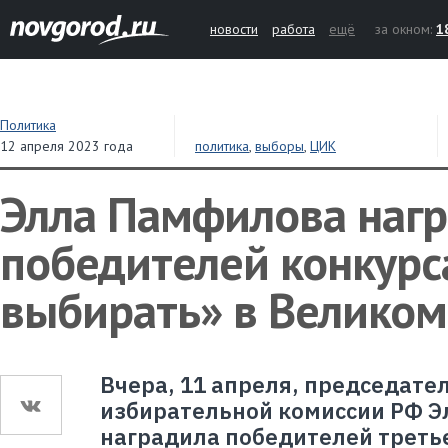
новости
работа
ещё
за окном:
1
Политика
12 апреля 2023 года
политика
,
выборы
,
ЦИК
Элла Памфилова наг
победителей конкурс
выбирать» в Великом
Вчера, 11 апреля, председате
избирательной комиссии РФ 
наградила победителей третье