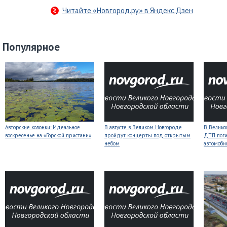
Читайте «Новгород.ру» в Яндекс.Дзен
Популярное
Авторские колонки: Идеальное
В августе в Великом Новгороде
В Велико
воскресенье на «Горской пристани»
пройдут концерты под открытым
ДТП поги
небом
автомоби