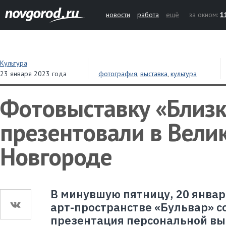
новости
работа
ещё
за окном:
1
Культура
23 января 2023 года
фотография
,
выставка
,
культура
Фотовыставку «Близ
презентовали в Вели
Новгороде
В минувшую пятницу, 20 январ
арт-пространстве «Бульвар» с
презентация персональной вы