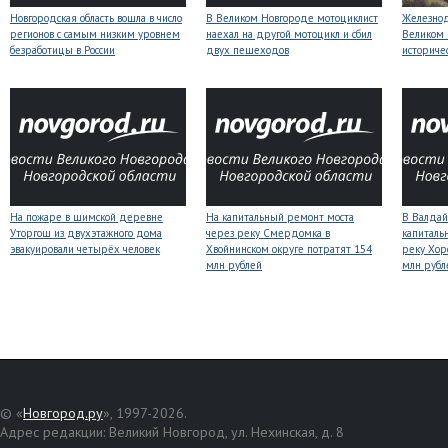
Новгородская область вошла в число
В Великом Новгороде мотоциклист
Железнод
регионов с самым низким уровнем
наехал на другой мотоцикл и сбил
Великом 
безработицы в России
двух пешеходов
историче
На пожаре в шимской деревне
На капитальный ремонт моста
В Валдай
Уторгош из двухэтажного дома
через реку Смердомка в
капиталь
эвакуировали четырёх человек
Хвойнинском округе потратят 154
реку Хор
млн рублей
млн рубл
© «
Новгород.ру
», 1997-2026.
Адрес редакции: Великий Новгород, ул. Нехинская, д. 8