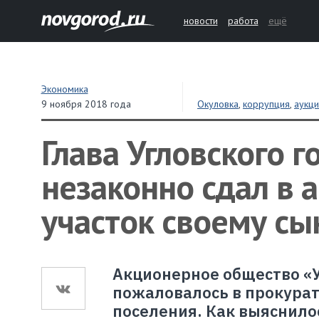
новости
работа
ещё
Экономика
9 ноября 2018 года
Окуловка
,
коррупция
,
аукц
Глава Угловского 
незаконно сдал в 
участок своему сы
Акционерное общество «
пожаловалось в прокурат
поселения. Как выяснилос