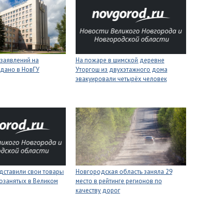
 заявлений на
На пожаре в шимской деревне
одано в НовГУ
Уторгош из двухэтажного дома
эвакуировали четырёх человек
дставили свои товары
Новгородская область заняла 29
озанятых в Великом
место в рейтинге регионов по
качеству дорог