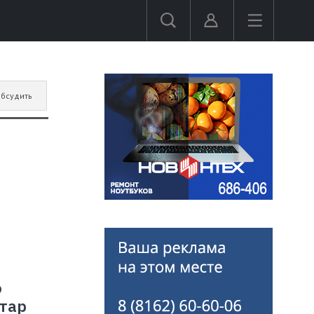
бсудить
о
ктар