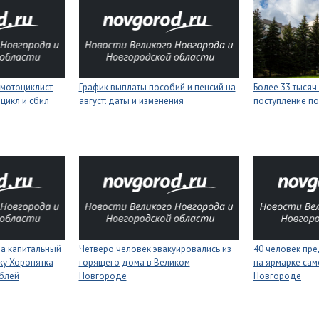
мотоциклист
График выплаты пособий и пенсий на
Более 33 тысяч
цикл и сбил
август: даты и изменения
поступление п
на капитальный
Четверо человек эвакуировались из
40 человек пре
ку Хоронятка
горящего дома в Великом
на ярмарке сам
ублей
Новгороде
Новгороде