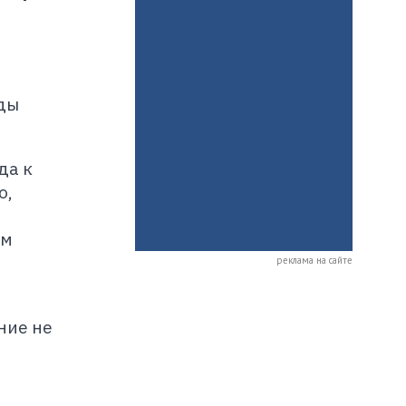
ды
да к
о,
ым
реклама на сайте
ние не