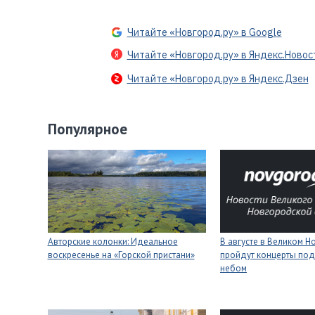
Читайте «Новгород.ру» в Google
Читайте «Новгород.ру» в Яндекс.Новос
Читайте «Новгород.ру» в Яндекс.Дзен
Популярное
Авторские колонки: Идеальное
В августе в Великом 
воскресенье на «Горской пристани»
пройдут концерты под
небом