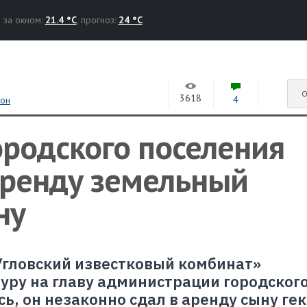
за окном:
21.4 °C
, прогноз:
24 °C
О
3618
4
ион
городского поселения
аренду земельный
ну
Угловский известковый комбинат»
уру на главу администрации городског
ь, он незаконно сдал в аренду сыну ге