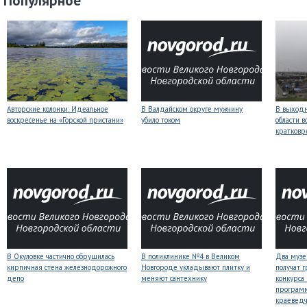
Популярное
Авторские колонки: Идеальное
В Валдайском округе мужчину
В выходн
воскресенье на «Горской пристани»
убило током
области 
кратков
В Окуловке частично обрушилась
В поликлинике №4 в Великом
Два музе
кирпичная стена железнодорожного
Новгороде укладывают плитку и
получат 
депо
меняют сантехнику
конкурса
програм
краеведч