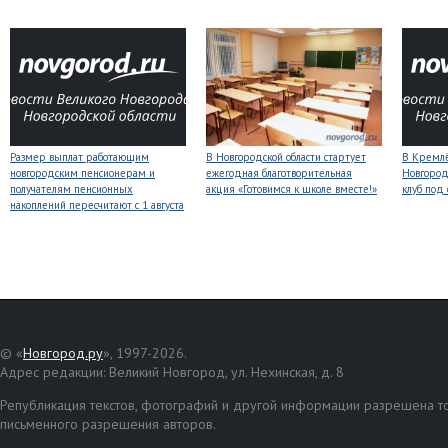
Размер выплат работающим
В Новгородской области стартует
В Кремлё
новгородским пенсионерам и
ежегодная благотворительная
Новгород
получателям пенсионных
акция «Готовимся к школе вместе!»
клуб под
накоплений пересчитают с 1 августа
© «
Новгород.ру
», 1997-2026.
Адрес редакции: Великий Новгород, ул. Нехинская, д. 8
Републикация текстов, фотографий и другой информации разрешена то
письменного разрешения авторов.