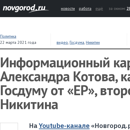
новости
работа
ещё
за окном:
2
Политика
22 марта 2021 года
видео
,
Госдума
,
Никитин
Информационный кар
Александра Котова, к
Госдуму от «ЕР», втор
Никитина
На
Youtube-канале
«Новгород.