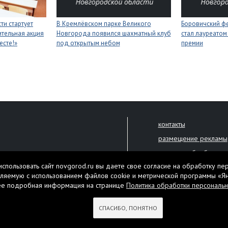
ти стартует
В Кремлёвском парке Великого
Боровичский ф
тельная акция
Новгорода появился шахматный клуб
стал лауреатом
есте!»
под открытым небом
премии
контакты
размещение рекламы
политика обработки 
решена только с письменного
спользовать сайт novgorod.ru вы даете свое согласие на обработку пе
Настоящий ресурс мо
ляемую с использованием файлов cookie и метрической программы «Я
екламы.
ее подробная информация на странице
Политика обработки персональ
Нашли ошибку? Выдели
тября 2010 года
СПАСИБО, ПОНЯТНО