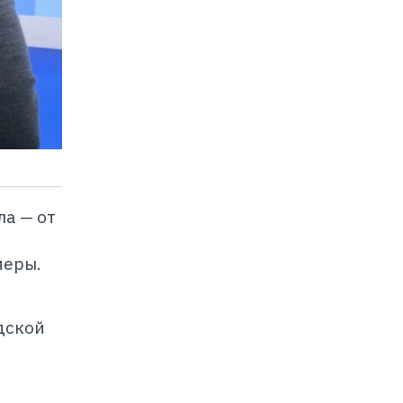
а — от
о
меры.
дской