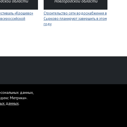
естиваль «Крошево»
Строительство сети водоснабжения в
 всероссийской
Сырково планируют завершить в этом
году
персональных данных
рсональных данных,
жет содержать материалы 16+.
ндекс Метрика».
ных данных
.
те ее и нажмите Ctrl+Enter.