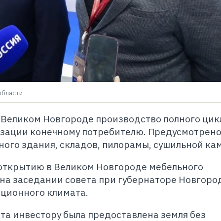
области
 Великом Новгороде производство полного цикл
изации конечному потребителю. Предусмотрен
ого здания, складов, пилорамы, сушильной ка
о открытию в Великом Новгороде мебельного
на заседании совета при губернаторе Новгоро
иционного климата.
та инвестору была предоставлена земля без