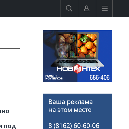
ено
и под