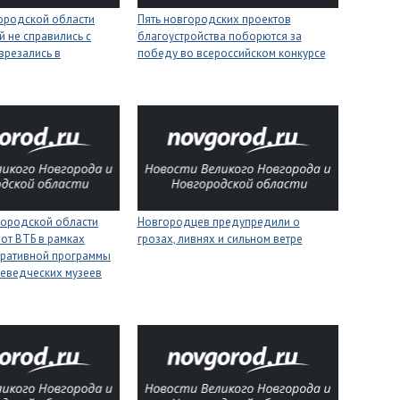
городской области
Пять новгородских проектов
 не справились с
благоустройства поборются за
врезались в
победу во всероссийском конкурсе
городской области
Новгородцев предупредили о
 от ВТБ в рамках
грозах, ливнях и сильном ветре
оративной программы
еведческих музеев