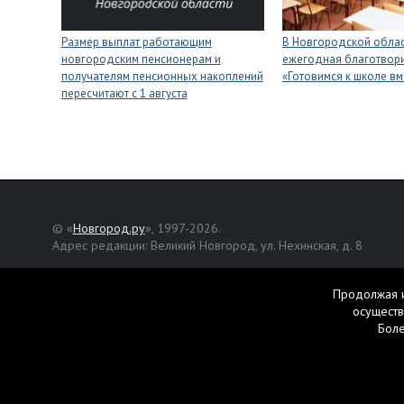
Размер выплат работающим
В Новгородской облас
новгородским пенсионерам и
ежегодная благотвори
получателям пенсионных накоплений
«Готовимся к школе вм
пересчитают с 1 августа
© «
Новгород.ру
», 1997-2026.
Адрес редакции: Великий Новгород, ул. Нехинская, д. 8
Републикация текстов, фотографий и другой информации раз
разрешения авторов.
Продолжая и
осуществ
Материалы, помеченные значком
, публикуются на правах р
Бол
Свидетельство о регистрации СМИ Эл № ФС77-42458 от 27 ок