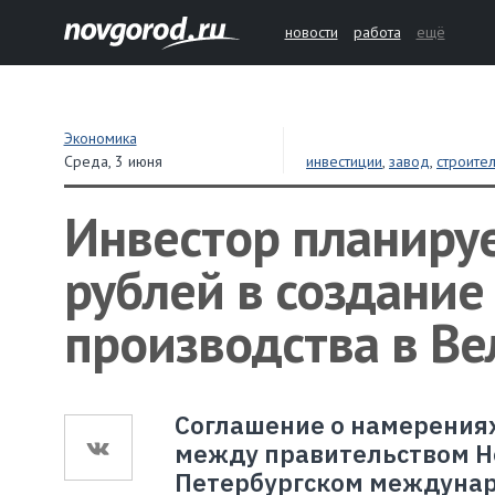
новости
работа
ещё
Экономика
Среда,
3 июня
инвестиции
,
завод
,
строител
Инвестор планируе
рублей в создание
производства в В
Соглашение о намерениях
между правительством Но
Петербургском междунар