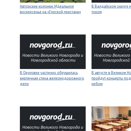
Авторские колонки: Идеальное
В Валдайском округе 
воскресенье на «Горской пристани»
током
В Окуловке частично обрушилась
В августе в Великом 
кирпичная стена железнодорожного
пройдут концерты под
депо
небом