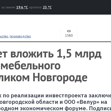
за окном:
19.6 °C
, прогноз:
23 °C
1580
ьство
,
производство
т вложить 1,5 млрд
 мебельного
еликом Новгороде
 по реализации инвестпроекта заключ
вгородской области и ООО «Велур» на
одном экономическом форуме. Подпис