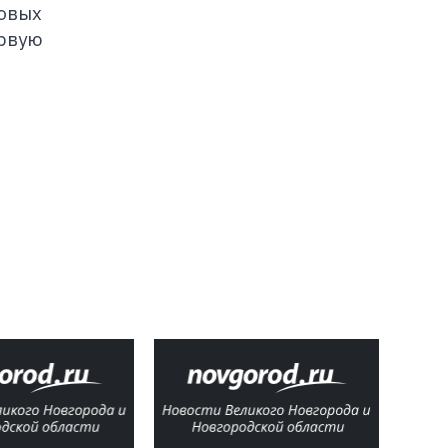
новых
ервую