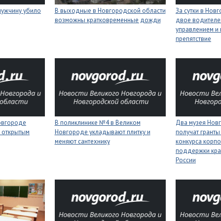
мужчину убило
В выходные в Новгородской области
За сутки в Нов
возможны кратковременные дожди
двое водителей
управлением и 
препятствие
Новгороде
В поликлинике №4 в Великом
Два музея Нов
 открытым
Новгороде укладывают плитку и
получат гранты
меняют сантехнику
конкурса корп
поддержки кра
России