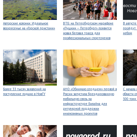
Авторские колонки: Идеальное
ВТБ: на Петербургском марафоне
В август
воскресенье на «Горской пристани»
«Пушкин — Петербург» появится
пройдут
новая беговая трасса для
небом
профессиональных спортсменов
Более 33 тысяч заявлений на
АНО «Обнимаю сердцем» первой в
С начала
поступление подано в НовГУ
России запустила брендированную
области о
мобильную связь на
300 тонн
инфраструктуре Билайна для
регулярной поддержки
инклюзивных проектов