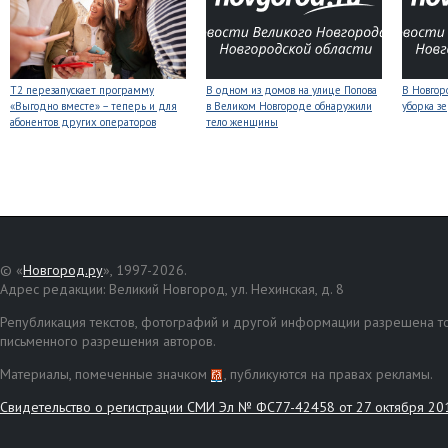
Т2 перезапускает программу
В одном из домов на улице Попова
В Новгоро
«Выгодно вместе» – теперь и для
в Великом Новгороде обнаружили
уборка з
абонентов других операторов
тело женщины
© «
Новгород.ру
», 1997-2026.
Адрес редакции: Великий Новгород, ул. Нехинская, д. 8
Републикация текстов, фотографий и другой информации разрешена то
письменного разрешения авторов.
Материалы, помеченные значком
, публикуются на правах рекламы.
Свидетельство о регистрации СМИ Эл № ФС77-42458 от 27 октября 20