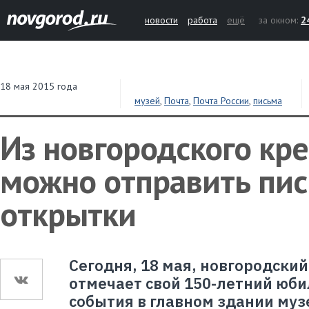
новости
работа
ещё
за окном:
2
18 мая 2015 года
музей
,
Почта
,
Почта России
,
письма
Из новгородского кр
можно отправить пис
открытки
Сегодня, 18 мая, новгородски
отмечает свой 150-летний юбил
события в главном здании муз