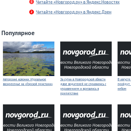
Читайте «Новгород.ру» в Яндекс.Новостях
Читайте «Новгород.ру» в Яндекс.Дзен
Популярное
Авторские колонки: Идеальное
За сутки в Новгородской области
В август
воскресенье на «Горской пристани»
двое водителей не справились с
пройдут
управлением и врезались в
небом
препятствие