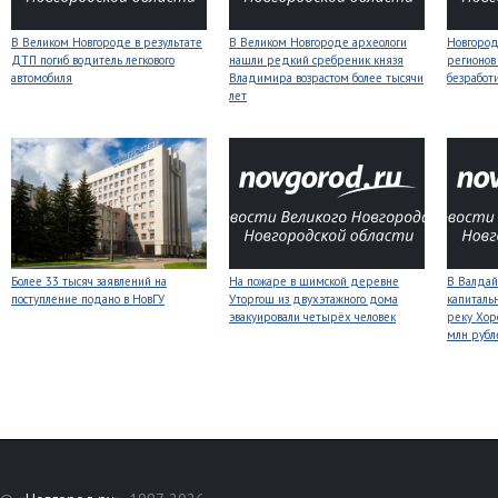
В Великом Новгороде в результате
В Великом Новгороде археологи
Новгородс
ДТП погиб водитель легкового
нашли редкий сребреник князя
регионов
автомобиля
Владимира возрастом более тысячи
безработ
лет
Более 33 тысяч заявлений на
На пожаре в шимской деревне
В Валдай
поступление подано в НовГУ
Уторгош из двухэтажного дома
капиталь
эвакуировали четырёх человек
реку Хор
млн рубл