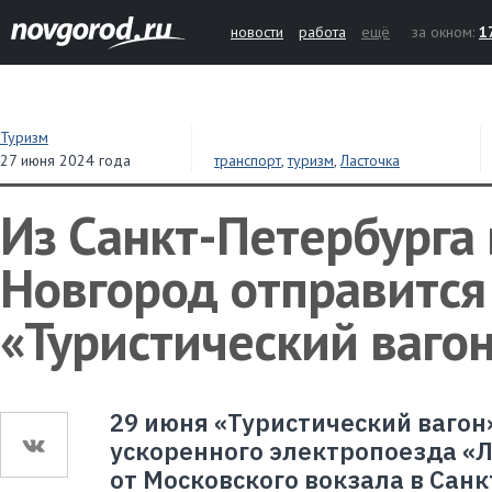
новости
работа
ещё
за окном:
1
Туризм
27 июня 2024 года
транспорт
,
туризм
,
Ласточка
Из Санкт-Петербурга
Новгород отправится
«Туристический ваго
29 июня «Туристический вагон»
ускоренного электропоезда «Л
от Московского вокзала в Санк