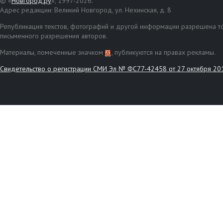
© «
Новгород.ру
», 1997-2026.
Адрес редакции: Великий Новгород, ул. Нехинская, д. 8
Републикация текстов, фотографий и другой информации разрешена то
письменного разрешения авторов.
Материалы, помеченные значком
, публикуются на правах рекламы.
Свидетельство о регистрации СМИ Эл № ФС77-42458 от 27 октября 20