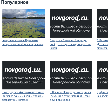
Популярное
Авторские колонки: Идеальное
В августе в Великом Новгороде
В Велико
воскресенье на «Горской пристани»
пройдут концерты под открытым
ДТП поги
небом
автомоби
Новгородская область вошла в число
В Великом Новгороде мотоциклист
График в
регионов с самым низким уровнем
наехал на другой мотоцикл и сбил
на авгус
безработицы в России
двух пешеходов