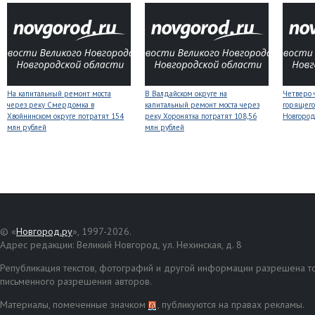
На капитальный ремонт моста
В Валдайском округе на
Четверо 
через реку Смердомка в
капитальный ремонт моста через
горящего
Хвойнинском округе потратят 154
реку Хоронятка потратят 108,56
Новгоро
млн рублей
млн рублей
© «
Новгород.ру
», 1997-2026.
Адрес редакции: Великий Новгород, ул. Нехинская, д. 8
Републикация текстов, фотографий и другой информации разрешена то
письменного разрешения авторов.
Материалы, помеченные значком
, публикуются на правах рекламы.