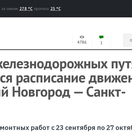
за окном:
27.8 °C
, прогноз:
23 °C
О
4786
1
 железнодорожных пут
ся расписание движе
й Новгород — Санкт-
монтных работ с 23 сентября по 27 октя