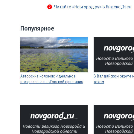
Читайте «Новгород.ру» в Яндекс.Дзен
Популярное
Авторские колонки: Идеальное
В Валдайском округе 
воскресенье на «Горской пристани»
током