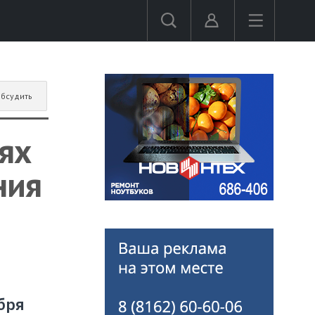
бсудить
ях
ния
бря