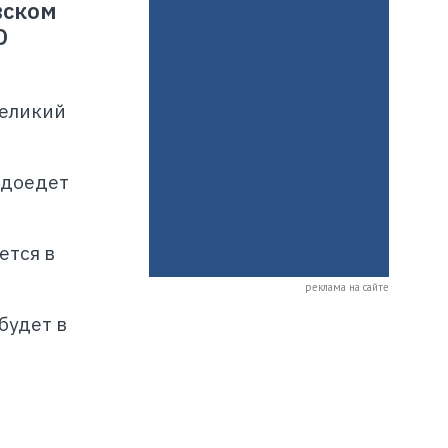
вском
О
Великий
 доедет
ется в
реклама на сайте
будет в