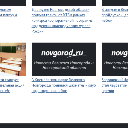
еликом
Два музея Новгородской области
В августе в Ве
 плитку и
получат гранты от ВТБ в рамках
пройдут конце
конкурса корпоративной программы
небом
поддержки краеведческих музеев
России
ти стартует
В Кремлёвском парке Великого
Боровичский ф
тельная акция
Новгорода появился шахматный клуб
стал лауреатом
есте!»
под открытым небом
премии