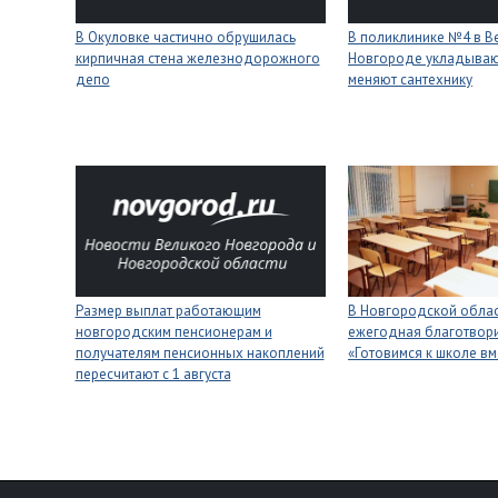
В Окуловке частично обрушилась
В поликлинике №4 в В
кирпичная стена железнодорожного
Новгороде укладывают
депо
меняют сантехнику
Размер выплат работающим
В Новгородской облас
новгородским пенсионерам и
ежегодная благотвори
получателям пенсионных накоплений
«Готовимся к школе вм
пересчитают с 1 августа