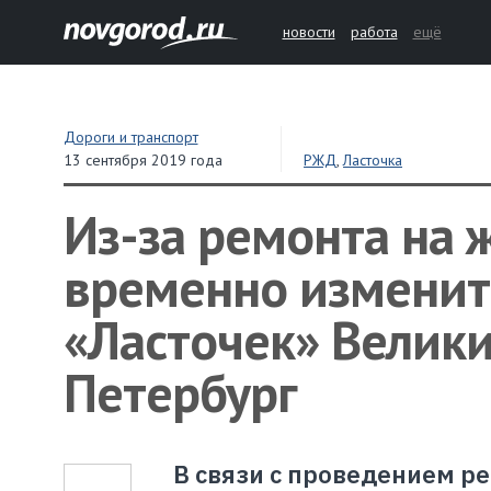
новости
работа
ещё
Дороги и транспорт
13 сентября 2019 года
РЖД
,
Ласточка
Из-за ремонта на
временно изменит
«Ласточек» Велики
Петербург
В связи с проведением ре