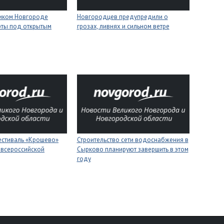
ликом Новгороде
Новгородцев предупредили о
рты под открытым
грозах, ливнях и сильном ветре
естиваль «Крошево»
Строительство сети водоснабжения в
 всероссийской
Сырково планируют завершить в этом
году