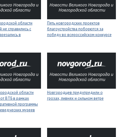
городской области
Пять новгородских проектов
 не справились с
благоустройства поборются за
врезались в
победу во всероссийском конкурсе
городской области
Новгородцев предупредили о
 от ВТБ в рамках
грозах, ливнях и сильном ветре
оративной программы
еведческих музеев