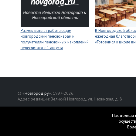
Размер выплат работающим
В Новгородской облас
новгородским пенсионерам и
ежегодная благотвори
получателям пенсионных накоплений
«Готовимся к школе вм
пересчитают с 1 августа
© «
Новгород.ру
», 1997-2026.
Адрес редакции: Великий Новгород, ул. Нехинская, д. 8
Републикация текстов, фотографий и другой информации раз
разрешения авторов.
Продолжая и
осуществ
Материалы, помеченные значком
, публикуются на правах р
Бол
Свидетельство о регистрации СМИ Эл № ФС77-42458 от 27 ок