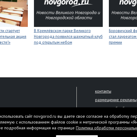
ти стартует
В Кремлёвском парке Великого
Боровичский ф
тельная акция
Новгорода появился шахматный клуб
стал лауреатом
есте!»
под открытым небом
премии
контакты
размещение рекламы
политика обработки 
решена только с письменного
спользовать сайт novgorod.ru вы даете свое согласие на обработку пе
Настоящий ресурс мо
ляемую с использованием файлов cookie и метрической программы «Я
екламы.
ее подробная информация на странице
Политика обработки персональ
Нашли ошибку? Выдели
тября 2010 года