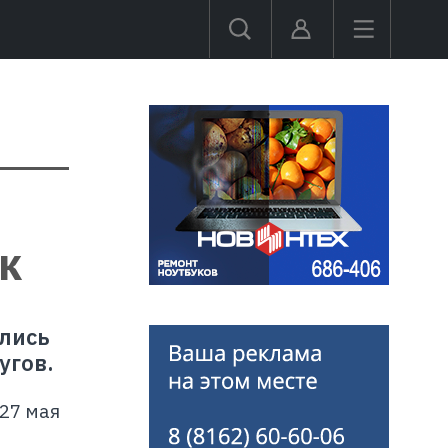
к
ались
угов.
27 мая