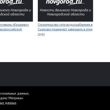
естиваль «Крошево»
Строительство сети водоснабжения в
 всероссийской
Сырково планируют завершить в этом
году
персональных данных
рсональных данных,
жет содержать материалы 16+.
ндекс Метрика».
ных данных
.
те ее и нажмите Ctrl+Enter.