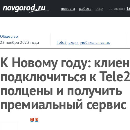
новости
работа
ещё
за окном:
1
Общество
22 ноября 2023 года
Tele2
,
акции
,
мобильная связь
К Новому году: клие
подключиться к Tele2
полцены и получить
премиальный сервис