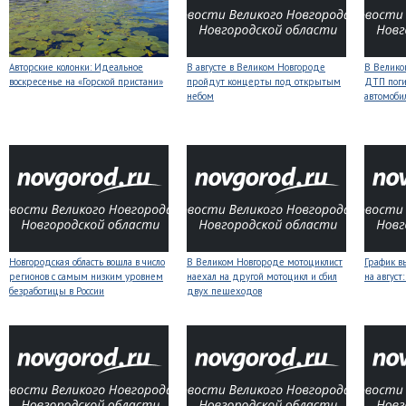
Авторские колонки: Идеальное
В августе в Великом Новгороде
В Велико
воскресенье на «Горской пристани»
пройдут концерты под открытым
ДТП поги
небом
автомоби
Новгородская область вошла в число
В Великом Новгороде мотоциклист
График в
регионов с самым низким уровнем
наехал на другой мотоцикл и сбил
на авгус
безработицы в России
двух пешеходов