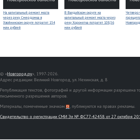
На капитальный ремонт моста
В Валдайском округе на
Четверо 
через реку Смердомка в
капитальный ремонт моста через
горящего
Хвойнинском округе потратят 154
реку Хоронятка потратят 108,56
Новгоро
млн рублей
млн рублей
© «
Новгород.ру
», 1997-2026.
Адрес редакции: Великий Новгород, ул. Нехинская, д. 8
Републикация текстов, фотографий и другой информации разрешена то
письменного разрешения авторов.
Материалы, помеченные значком
, публикуются на правах рекламы.
Свидетельство о регистрации СМИ Эл № ФС77-42458 от 27 октября 20