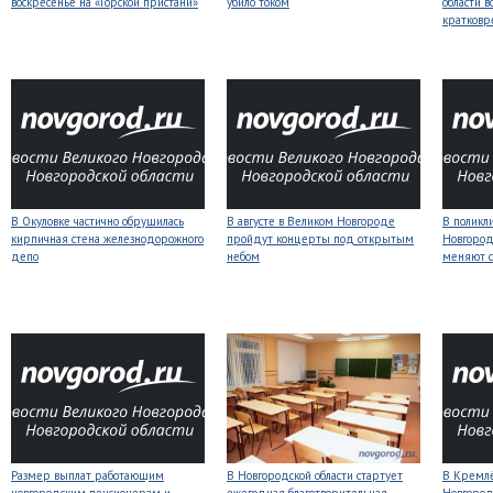
воскресенье на «Горской пристани»
убило током
области 
кратков
В Окуловке частично обрушилась
В августе в Великом Новгороде
В поликл
кирпичная стена железнодорожного
пройдут концерты под открытым
Новгород
депо
небом
меняют с
Размер выплат работающим
В Новгородской области стартует
В Кремлё