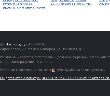
новгородским пенсионерам и
ежегодная благотворительная
Новгород
получателям пенсионных
акция «Готовимся к школе вместе!»
клуб под
накоплений пересчитают с 1 августа
© «
Новгород.ру
», 1997-2026.
Адрес редакции: Великий Новгород, ул. Нехинская, д. 8
Републикация текстов, фотографий и другой информации разрешена то
письменного разрешения авторов.
Материалы, помеченные значком
, публикуются на правах рекламы.
Свидетельство о регистрации СМИ Эл № ФС77-42458 от 27 октября 20