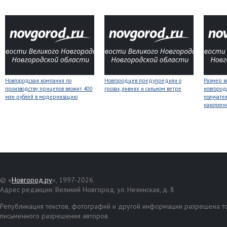
Новгородская компания по
Новгородцев предупредили о
Размер 
производству прицепов вложит 400
грозах, ливнях и сильном ветре
новгород
млн рублей в модернизацию
получате
накоплен
© «
Новгород.ру
», 1997-2026.
Адрес редакции: Великий Новгород, ул. Нехинская, д. 8
Републикация текстов, фотографий и другой информации разрешена то
письменного разрешения авторов.