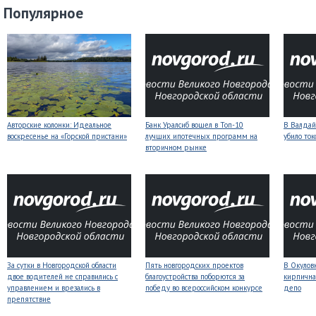
Популярное
Авторские колонки: Идеальное
Банк Уралсиб вошел в Топ-10
В Валдай
воскресенье на «Горской пристани»
лучших ипотечных программ на
убило то
вторичном рынке
За сутки в Новгородской области
Пять новгородских проектов
В Окулов
двое водителей не справились с
благоустройства поборются за
кирпична
управлением и врезались в
победу во всероссийском конкурсе
депо
препятствие