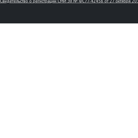
Свидетельство о регистрации СМИ Эл № ФС77-42458 от 27 октября 20