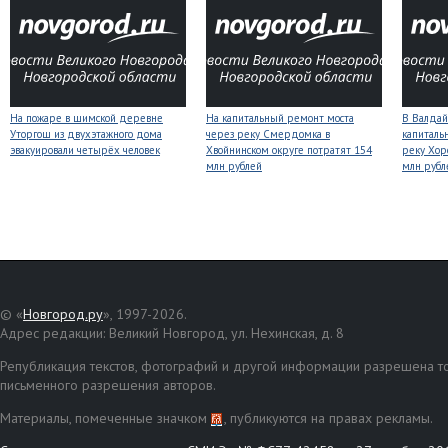
На пожаре в шимской деревне
На капитальный ремонт моста
В Валдай
Уторгош из двухэтажного дома
через реку Смердомка в
капиталь
эвакуировали четырёх человек
Хвойнинском округе потратят 154
реку Хор
млн рублей
млн рубл
© «
Новгород.ру
», 1997-2026.
Адрес редакции: Великий Новгород, ул. Нехинская, д. 8
Републикация текстов, фотографий и другой информации разрешена то
письменного разрешения авторов.
Материалы, помеченные значком
, публикуются на правах рекламы.