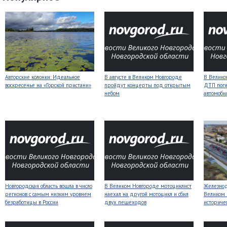
Авторские колонки: Идеальное
В августе в Великом Новгороде
В Велико
воскресенье на «Горской пристани»
пройдут концерты под открытым
ДТП поги
небом
автомоби
Новгородская область вошла в число
В Великом Новгороде мотоциклист
Железнод
регионов с самым низким уровнем
наехал на другой мотоцикл и сбил
Великом 
безработицы в России
двух пешеходов
историче