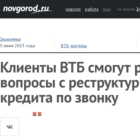
новости
работа
ещё
за окном:
2
Экономика
5 июня 2023 года
ВТБ
,
кредиты
Клиенты ВТБ смогут 
вопросы с реструкту
кредита по звонку