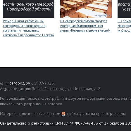
Размер выплат работающим
В Новгородской области стартует
В Кремлё
новгородским пенсионерам и
ежегодная благотворительная
Новгород
получателям пенсионных
акция «Готовимся к школе вместе!»
клуб под
накоплений пересчитают с 1 августа
© «
Новгород.ру
», 1997-2026.
Адрес редакции: Великий Новгород, ул. Нехинская, д. 8
Републикация текстов, фотографий и другой информации разрешена то
письменного разрешения авторов.
Материалы, помеченные значком
, публикуются на правах рекламы.
Свидетельство о регистрации СМИ Эл № ФС77-42458 от 27 октября 20