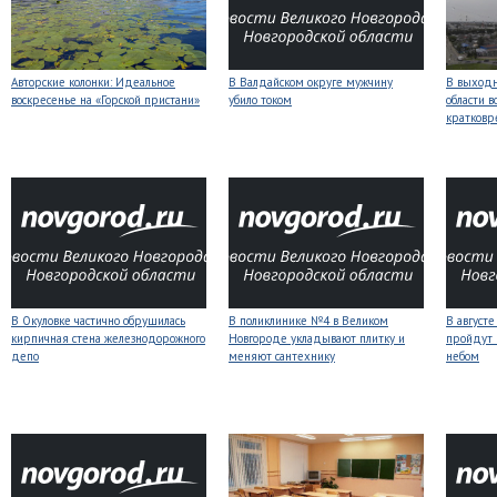
Авторские колонки: Идеальное
В Валдайском округе мужчину
В выходн
воскресенье на «Горской пристани»
убило током
области 
кратков
В Окуловке частично обрушилась
В поликлинике №4 в Великом
В август
кирпичная стена железнодорожного
Новгороде укладывают плитку и
пройдут
депо
меняют сантехнику
небом