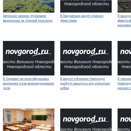
Авторские колонки: Идеальное
В Валдайском округе мужчину
В выходн
воскресенье на «Горской пристани»
убило током
области 
кратков
В Окуловке частично обрушилась
В августе в Великом Новгороде
В поликл
кирпичная стена железнодорожного
пройдут концерты под открытым
Новгород
депо
небом
меняют с