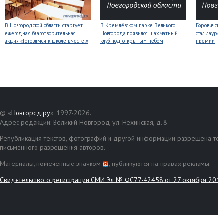
В Новгородской области стартует
В Кремлёвском парке Великого
Боровичс
ежегодная благотворительная
Новгорода появился шахматный
стал лаур
акция «Готовимся к школе вместе!»
клуб под открытым небом
премии
© «
Новгород.ру
», 1997-2026.
Адрес редакции: Великий Новгород, ул. Нехинская, д. 8
Републикация текстов, фотографий и другой информации разрешена то
письменного разрешения авторов.
Материалы, помеченные значком
, публикуются на правах рекламы.
Свидетельство о регистрации СМИ Эл № ФС77-42458 от 27 октября 20