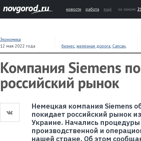
новости
работа
ещё
за окном:
2
Экономика
12 мая 2022 года
бизнес
,
железная дорога
,
Сапсан
,
Ласточка
Компания Siemens п
российский рынок
Немецкая компания Siemens об
покидает российский рынок из
Украине. Начались процедур
производственной и операцио
нашей стране. Об этом сообща