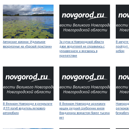
Авторские колонки: Идеальное
За сутки в Новгородской области
В август
воскресенье на «Горской пристани»
двое водителей не справились с
пройдут
управлением и врезались в
небом
препятствие
В Великом Новгороде в результате
В Великом Новгороде археологи
Новгородс
ДТП погиб водитель легкового
нашли редкий сребреник князя
регионов
автомобиля
Владимира возрастом более тысячи
безработ
лет