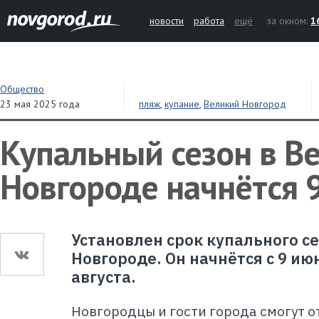
новости
работа
ещё
за окном:
1
Общество
23 мая 2025 года
пляж
,
купание
,
Великий Новгород
Купальный сезон в В
Новгороде начнётся 
Установлен срок купального с
Новгороде. Он начнётся с 9 ию
августа.
Новгородцы и гости города смогут о