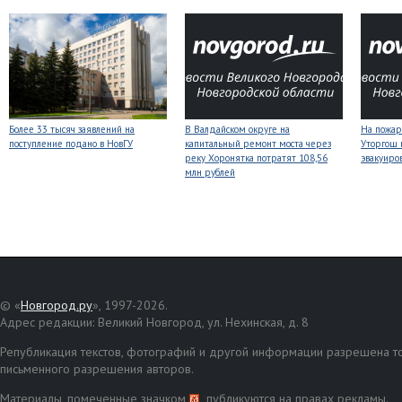
Более 33 тысяч заявлений на
В Валдайском округе на
На пожар
поступление подано в НовГУ
капитальный ремонт моста через
Уторгош 
реку Хоронятка потратят 108,56
эвакуиро
млн рублей
© «
Новгород.ру
», 1997-2026.
Адрес редакции: Великий Новгород, ул. Нехинская, д. 8
Републикация текстов, фотографий и другой информации разрешена то
письменного разрешения авторов.
Материалы, помеченные значком
, публикуются на правах рекламы.