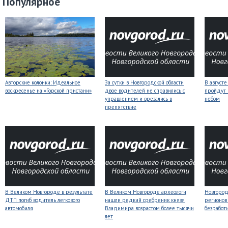
Популярное
Авторские колонки: Идеальное
За сутки в Новгородской области
В август
воскресенье на «Горской пристани»
двое водителей не справились с
пройдут
управлением и врезались в
небом
препятствие
В Великом Новгороде в результате
В Великом Новгороде археологи
Новгородс
ДТП погиб водитель легкового
нашли редкий сребреник князя
регионов
автомобиля
Владимира возрастом более тысячи
безработ
лет