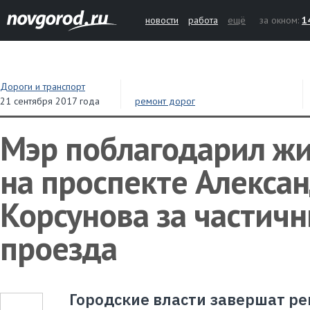
новости
работа
ещё
за окном:
1
Дороги и транспорт
21 сентября 2017 года
ремонт дорог
Мэр поблагодарил ж
на проспекте Алекса
Корсунова за частич
проезда
Городские власти завершат р