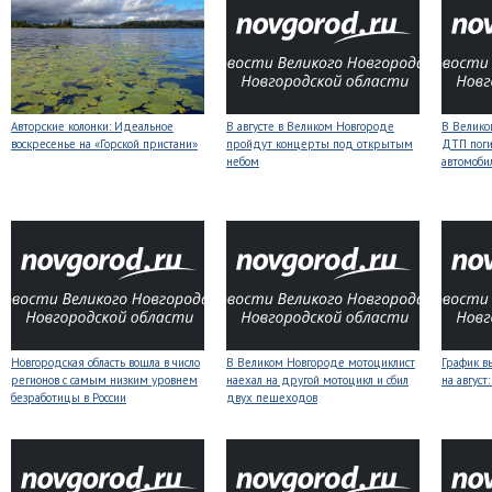
Авторские колонки: Идеальное
В августе в Великом Новгороде
В Велико
воскресенье на «Горской пристани»
пройдут концерты под открытым
ДТП поги
небом
автомоби
Новгородская область вошла в число
В Великом Новгороде мотоциклист
График в
регионов с самым низким уровнем
наехал на другой мотоцикл и сбил
на авгус
безработицы в России
двух пешеходов