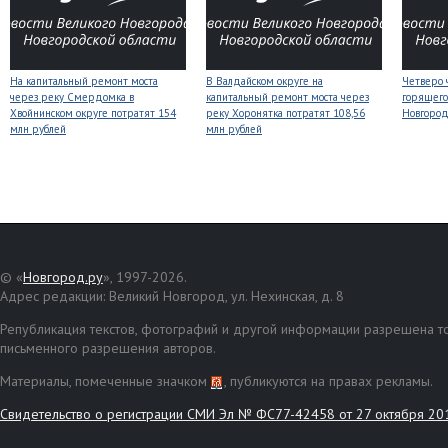
На капитальный ремонт моста
В Валдайском округе на
Четверо 
через реку Смердомка в
капитальный ремонт моста через
горящего
Хвойнинском округе потратят 154
реку Хоронятка потратят 108,56
Новгоро
млн рублей
млн рублей
© «
Новгород.ру
», 1997-2026.
Адрес редакции: Великий Новгород, ул. Нехинская, д. 8
Републикация текстов, фотографий и другой информации разрешена то
письменного разрешения авторов.
Материалы, помеченные значком
, публикуются на правах рекламы.
Свидетельство о регистрации СМИ Эл № ФС77-42458 от 27 октября 20