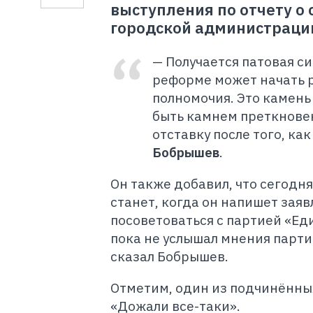
выступления по отчету о
городской администрации
— Получается патовая с
реформе может начать ра
полномочия. Это камень
быть камнем преткновен
отставку после того, ка
Бобрышев
.
О
н также добавил, что сегодн
станет, когда он напишет за
посоветоваться с партией «Еди
пока не услышал мнения парти
сказал Бобрышев.
Отметим, один из подчинённых
«Дожали все-таки».