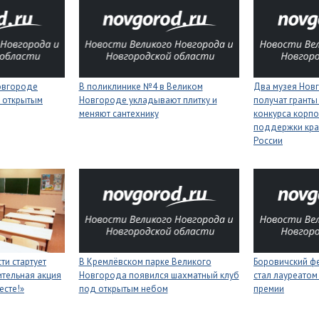
Новгороде
В поликлинике №4 в Великом
Два музея Нов
 открытым
Новгороде укладывают плитку и
получат гранты
меняют сантехнику
конкурса корп
поддержки кра
России
ти стартует
В Кремлёвском парке Великого
Боровичский ф
тельная акция
Новгорода появился шахматный клуб
стал лауреатом
есте!»
под открытым небом
премии