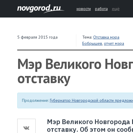
новости
работа
ещё
5 февраля 2015 года
Тема:
Отставка мэра
Бобрышев
,
отчет мэра
Мэр Великого Новг
отставку
Продолжение:
Губернатор Новгородской области предлож
Мэр Великого Новгорода 
отставку. Об этом он сооб