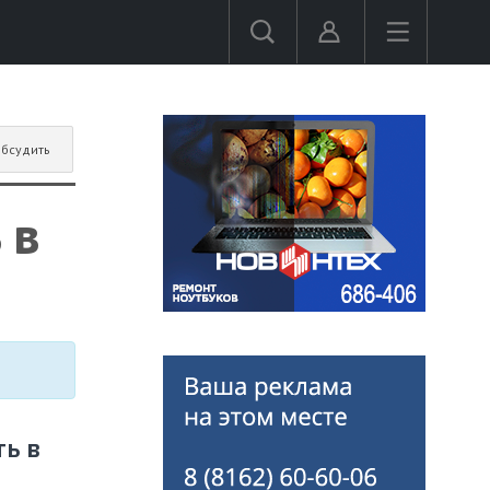
бсудить
 в
ь в