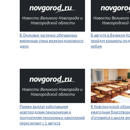
В Окуловке частично обрушилась
В августе в Великом 
кирпичная стена железнодорожного
пройдут концерты под
депо
небом
Размер выплат работающим
В Новгородской облас
новгородским пенсионерам и
ежегодная благотвори
получателям пенсионных накоплений
«Готовимся к школе вм
пересчитают с 1 августа