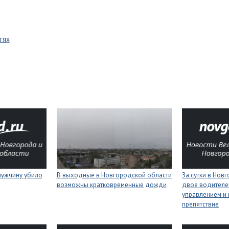
тях
мужчину убило
В выходные в Новгородской области
За сутки в Нов
возможны кратковременные дожди
двое водителей
управлением и 
препятствие