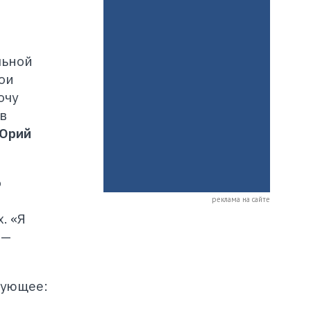
льной
ои
очу
в
Юрий
о
реклама на сайте
. «Я
 —
дующее: