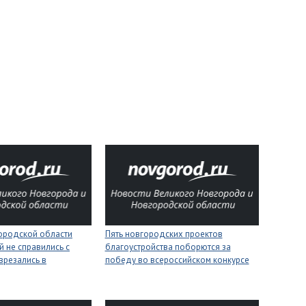
городской области
Пять новгородских проектов
 не справились с
благоустройства поборются за
врезались в
победу во всероссийском конкурсе