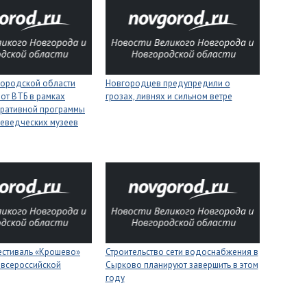
городской области
Новгородцев предупредили о
 от ВТБ в рамках
грозах, ливнях и сильном ветре
оративной программы
еведческих музеев
естиваль «Крошево»
Строительство сети водоснабжения в
 всероссийской
Сырково планируют завершить в этом
году