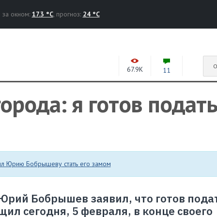
за окном:
17.3 °C
, прогноз:
24 °C
О
67.9K
11
орода: я готов подать
ил Юрию Бобрышеву стать его замом
Юрий Бобрышев заявил, что готов подат
щил сегодня, 5 февраля, в конце своего