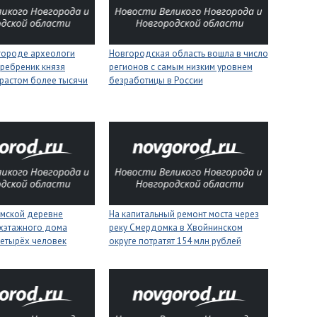
городе археологи
Новгородская область вошла в число
ребреник князя
регионов с самым низким уровнем
растом более тысячи
безработицы в России
имской деревне
На капитальный ремонт моста через
ухэтажного дома
реку Смердомка в Хвойнинском
четырёх человек
округе потратят 154 млн рублей