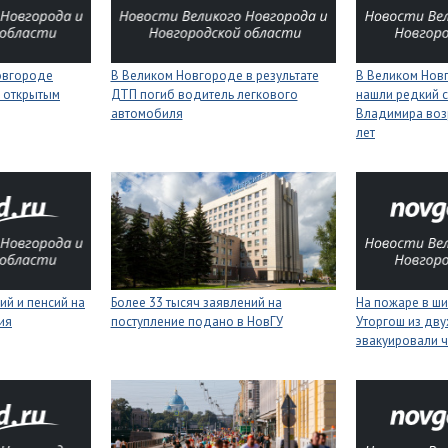
Новгороде
В Великом Новгороде в результате
В Великом Нов
 открытым
ДТП погиб водитель легкового
нашли редкий с
автомобиля
Владимира воз
лет
ий и пенсий на
Более 33 тысяч заявлений на
На пожаре в ш
ия
поступление подано в НовГУ
Уторгош из дв
эвакуировали 