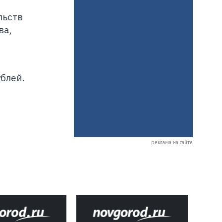
льств
ва,
ублей.
реклама на сайте