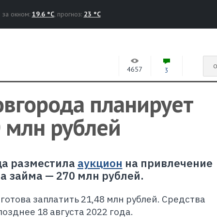
за окном:
19.6 °C
, прогноз:
23 °C
О
4657
3
овгорода планирует
0 млн рублей
да разместила
аукцион
на привлечение
а займа — 270 млн рублей.
готова заплатить 21,48 млн рублей. Средства
озднее 18 августа 2022 года.