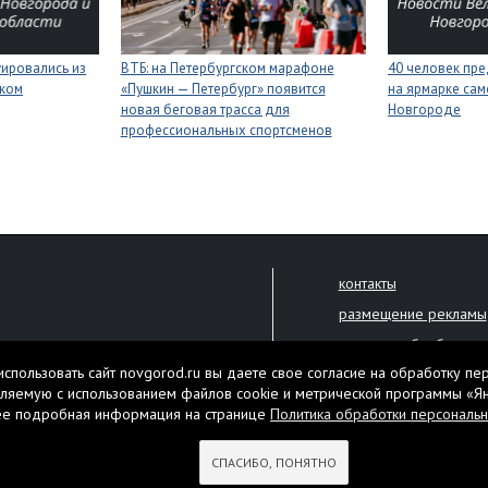
уировались из
ВТБ: на Петербургском марафоне
40 человек пре
иком
«Пушкин — Петербург» появится
на ярмарке сам
новая беговая трасса для
Новгороде
профессиональных спортсменов
контакты
размещение рекламы
политика обработки 
решена только с письменного
спользовать сайт novgorod.ru вы даете свое согласие на обработку пе
Настоящий ресурс мо
ляемую с использованием файлов cookie и метрической программы «Я
екламы.
ее подробная информация на странице
Политика обработки персональ
Нашли ошибку? Выдели
тября 2010 года
СПАСИБО, ПОНЯТНО