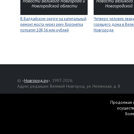
В Валдайском округе на капитальный
Четверо человек эвак
ремонт моста через реку Хоронятка
горящего дома в Вел
потратят 108,56 млн рублей
Новгороде
© «
Новгород.ру
», 1997-2026.
Адрес редакции: Великий Новгород, ул. Нехинская, д. 8
Републикация текстов, фотографий и другой информации раз
разрешения авторов.
Продолжая и
осуществ
Материалы, помеченные значком
, публикуются на правах р
Бол
Свидетельство о регистрации СМИ Эл № ФС77-42458 от 27 ок