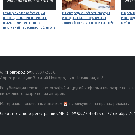
Размер выплат работающим
В Новгородской области стартует
В Кремлё
новгородским пенсионерам и
ежегодная благотворительная
Новгород
получателям пенсионных
акция «Готовимся к школе вместе!»
клуб под
накоплений пересчитают с 1 августа
© «
Новгород.ру
», 1997-2026.
Адрес редакции: Великий Новгород, ул. Нехинская, д. 8
Републикация текстов, фотографий и другой информации разрешена то
письменного разрешения авторов.
Материалы, помеченные значком
, публикуются на правах рекламы.
Свидетельство о регистрации СМИ Эл № ФС77-42458 от 27 октября 20