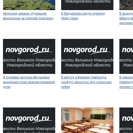
Авторские колонки: Идеальное
В Валдайском округе мужчину
В выходн
воскресенье на «Горской пристани»
убило током
области 
кратков
В Окуловке частично обрушилась
В августе в Великом Новгороде
В поликл
кирпичная стена железнодорожного
пройдут концерты под открытым
Новгород
депо
небом
меняют с