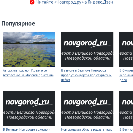
Читайте «Новгород.ру» в Яндекс.Дзен
Популярное
Авторские колонки: Идеальное
В августе в Великом Новгороде
В Окулов
воскресенье на «Горской пристани»
пройдут концерты под открытым
кирпична
небом
депо
В Великом Новгороде археологи
Новгородская область вошла в число
В Велико