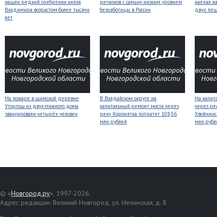
нашли редкий сребреник князя
регионов с самым низким уровнем
наехал н
Владимира возрастом более тысячи
безработицы в России
двух пе
лет
На пожаре в шимской деревне
В Валдайском округе на
На капит
Уторгош из двухэтажного дома
капитальный ремонт моста через
через ре
эвакуировали четырёх человек
реку Хоронятка потратят 108,56
Хвойнинс
млн рублей
млн рубл
© «
Новгород.ру
», 1997-2026.
Адрес редакции: Великий Новгород, ул. Нехинская, д. 8