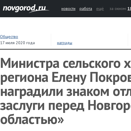
новости
работа
ещё
за окном:
1
Общество
17 июля 2020 года
награды
Министра сельского 
региона Елену Покро
наградили знаком от
заслуги перед Новго
областью»