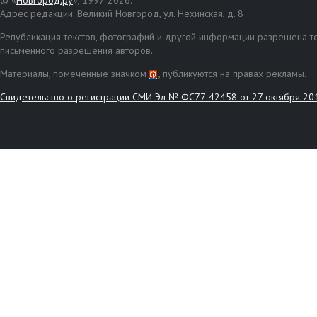
© «
Новгород.ру
», 1997-2026.
Адрес редакции: Великий Новгород, ул. Нехинская, д. 8
Републикация текстов, фотографий и другой информации разрешена то
письменного разрешения авторов.
Материалы, помеченные значком
, публикуются на правах рекламы.
Свидетельство о регистрации СМИ Эл № ФС77-42458 от 27 октября 20