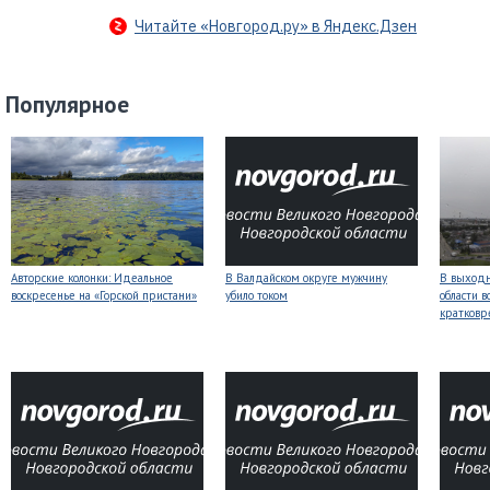
Читайте «Новгород.ру» в Яндекс.Дзен
Популярное
Авторские колонки: Идеальное
В Валдайском округе мужчину
В выходн
воскресенье на «Горской пристани»
убило током
области 
кратков