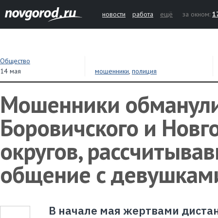
новости
работа
ещё
за окном:
1
Общество
14 мая
мошенники
,
полиция
Мошенники обманули
Боровичского и Новг
округов, рассчитыва
общение с девушкам
В начале мая жертвами дист