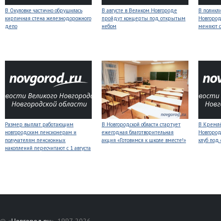
В Окуловке частично обрушилась
В августе в Великом Новгороде
В поликл
кирпичная стена железнодорожного
пройдут концерты под открытым
Новгород
депо
небом
меняют с
Размер выплат работающим
В Новгородской области стартует
В Кремлё
новгородским пенсионерам и
ежегодная благотворительная
Новгород
получателям пенсионных
акция «Готовимся к школе вместе!»
клуб под
накоплений пересчитают с 1 августа