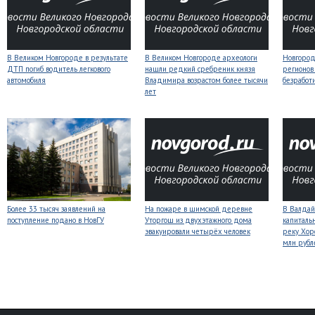
В Великом Новгороде в результате
В Великом Новгороде археологи
Новгородс
ДТП погиб водитель легкового
нашли редкий сребреник князя
регионов
автомобиля
Владимира возрастом более тысячи
безработ
лет
Более 33 тысяч заявлений на
На пожаре в шимской деревне
В Валдай
поступление подано в НовГУ
Уторгош из двухэтажного дома
капиталь
эвакуировали четырёх человек
реку Хор
млн рубл