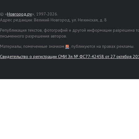
© «
Новгород.ру
», 1997-2026.
Адрес редакции: Великий Новгород, ул. Нехинская, д. 8
Републикация текстов, фотографий и другой информации разрешена то
письменного разрешения авторов.
Материалы, помеченные значком
, публикуются на правах рекламы.
Свидетельство о регистрации СМИ Эл № ФС77-42458 от 27 октября 20