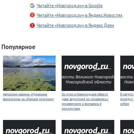
Читайте «Новгород.ру» в Google
Читайте «Новгород.ру» в Яндекс.Новостях
Читайте «Новгород.ру» в Яндекс.Дзен
Популярное
Авторские колонки: Идеальное
За сутки в Новгородской области
В август
воскресенье на «Горской пристани»
двое водителей не справились с
пройдут
управлением и врезались в
небом
препятствие