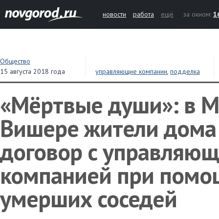
новости
работа
ещё
за окном:
1
Общество
15 августа 2018 года
управляющие компании
,
подделка
документов
,
недвижимость
«Мёртвые души»: в 
Вишере жители дома 
договор с управляю
компанией при помо
умерших соседей